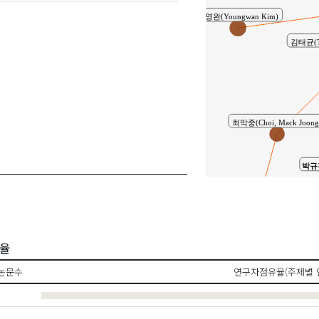
김영완(Youngwan Kim)
김태균(Ta
최막중(Choi, Mack Joong
박규전(
공동연구
임이랑(Lim, Yirang)
유율
논문수
연구자점유율(주제별 
최현지(Choi, Hyun Ji)