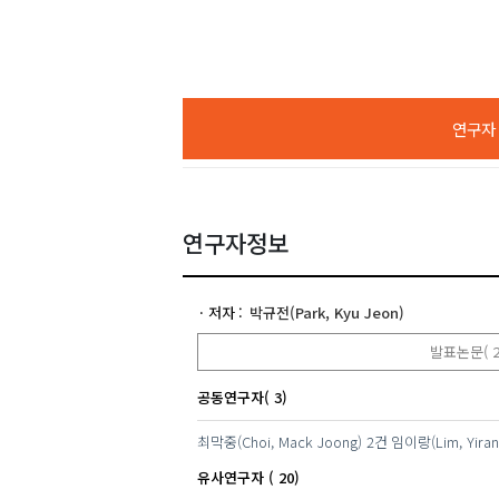
연구자 A
연구자정보
저자
박규전(Park, Kyu Jeon)
발표논문( 2
공동연구자( 3)
최막중(Choi, Mack Joong)
2건
임이랑(Lim, Yiran
유사연구자 ( 20)