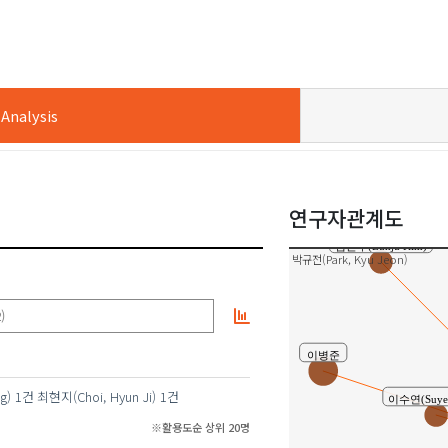
nalysis
연구자관계도
김은주(Eunju Kim)
박규전(Park, Kyu Jeon)
)
이병준
g)
1건
최현지(Choi, Hyun Ji)
1건
이수연(Suyeo
※활용도순 상위 20명