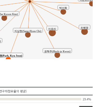
박환보(Park, hwanbo)
박선화
e Kyoon Kim)
조혜영
이유리
지상현(Sang-Hyun Chi)
)
권혁주(Huck-ju Kwon)
Park, Kyu Jeon)
연구자점유율의 평균)
19.4%