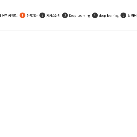
 연구 키워드 :
인공지능
자기효능감
Deep Learning
deep learning
딥 러닝