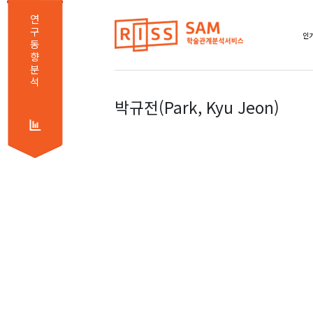
연
구
인기
동
향
분
석
박규전(Park, Kyu Jeon)