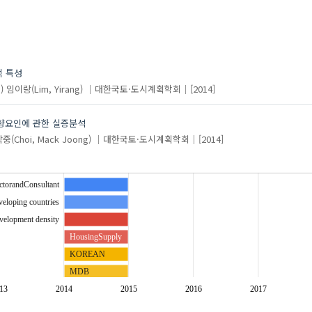
적 특성
)
임이랑(Lim, Yirang)
대한국토·도시계획학회
[2014]
영향요인에 관한 실증분석
중(Choi, Mack Joong)
대한국토·도시계획학회
[2014]
ctorandConsultant
eloping countries
velopment density
HousingSupply
KOREAN
MDB
ODA
13
2014
2015
2016
2017
rban Development