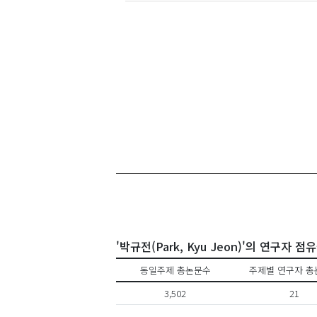
'박규전(Park, Kyu Jeon)'의 연구자 점
동일주제 총논문수
주제별 연구자 총
3,502
21