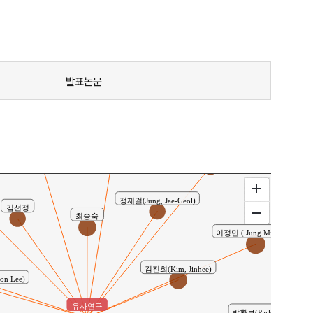
발표논문
김태균(Taekyoon Kim)
신정섭(Jungsub Shin)
김성규(Sung Gyu Kim)
정재걸(Jung, Jae-Geol)
김선정
최승숙
이정민 ( Jung Min Lee )
김진희(Kim, Jinhee)
n Lee)
유사연구