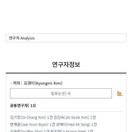
연구자정보
저자
김경미(Kyungmi Kim)
발표논문( 4)
공동연구자( 13)
김기창(Gi-Chang Kim)
1건
김진숙(Jin-Sook Kim)
1건
변재윤(Jae Yoon Byun)
1건
성혜미(Hea Mi Sung)
1건
신유림(Yu-Rim Shin)
1건
위지향(Ji Hyang Wee)
1건