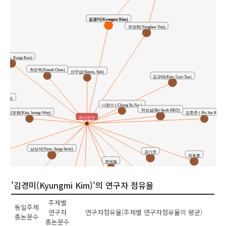
김경미(Kyungmi Kim)
유양희(Yanghee You)
Lee, Kang-Koo)
최은옥(Eunok Choe)
선우섭(Sunoo, Sub)
김규태(Kim, Gyu-Tae)
Young)
나창수 ( Chang Su Na )
허보섭(Bo-Seob HEO)
김정원(Kim, Jeong-Won)
김호준 ( Ho Jun Kim )
유사연구
미
남상석(Nam, Sang-Seok)
권기천
최동훈
변재철
권기선(Kwon, Gi-Seon)
'김경미(Kyungmi Kim)'의 연구자 점유율
조준용
정광채
주제별
동일주제
연구자
연구자점유율(주제별 연구자점유율의 평균)
박주희(Park, Ju-Hee)
양대승
총논문수
총논문수