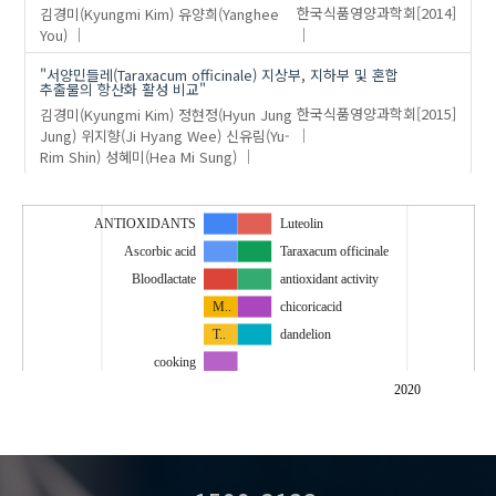
김경미(Kyungmi Kim)
유양희(Yanghee
한국식품영양과학회
[2014]
You)
"서양민들레(Taraxacum officinale) 지상부, 지하부 및 혼합
추출물의 항산화 활성 비교"
김경미(Kyungmi Kim)
정현정(Hyun Jung
한국식품영양과학회
[2015]
Jung)
위지향(Ji Hyang Wee)
신유림(Yu-
Rim Shin)
성혜미(Hea Mi Sung)
ANTIOXIDANTS
Luteolin
Ascorbic acid
Taraxacum officinale
Bloodlactate
antioxidant activity
M..
chicoricacid
T..
dandelion
cooking
dehydroascorbicacid
2020
…
exerciseendurancecapacity
lacticfermentationriceflour
oil absorption