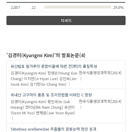
2,887
22
29.8%
자세히
'김경미(Kyungmi Kim)'
의 발표논문(4)
유산발효 쌀가루의 혼합비율에 따른 전(煎)의 품질특성
김경미(Kyungmi Kim)
장영은(Young-Eun
한국식품영양과학회
[2014]
Chang)
이지현(Ji-Hyun Lee)
김진숙(Jin-
Sook Kim)
김기창(Gi-Chang Kim)
국내산 고구마의 품종 및 조리방법별 비타민 C 함량
김경미(Kyungmi Kim)
황인국(In Guk
한국식품영양과학회
[2014]
Hwang)
정미남(Mi Nam Chung)
유선미
(Seon Mi Yoo)
변재윤(Jae Yoon Byun)
Tabebuia avellanedae 추출물의 운동능력 향상 효과