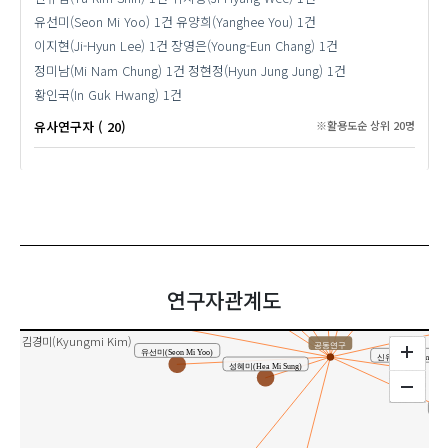
유선미(Seon Mi Yoo)
1건
유양희(Yanghee You)
1건
이지현(Ji-Hyun Lee)
1건
장영은(Young-Eun Chang)
1건
정미남(Mi Nam Chung)
1건
정현정(Hyun Jung Jung)
1건
황인국(In Guk Hwang)
1건
유사연구자 ( 20)
※활용도순 상위 20명
황인국(In Guk Hwang)
정현정(Hyun Jung Jung)
장영은(Young-Eun 
정미남(Mi Nam Chung)
위지향(Ji Hyang Wee)
김기창(Gi-Chang Kim)
연구자관계도
변재윤(Jae Yoon Byun)
김경미(Kyungmi Kim)
공동연구
유선미(Seon Mi Yoo)
신유림(Yu-Rim Shin
성혜미(Hea Mi Sung)
김진