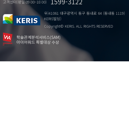
1599-3122
pan-friedfood(Jeon)
고객센터(평일:09:00~18:00)
starchdigestibility
우)41061 대구광역시 동구 동내로 64 (동내동 1119)
sweet potato
KERIS빌딩)
Copyright© KERIS. ALL RIGHTS RESERVED