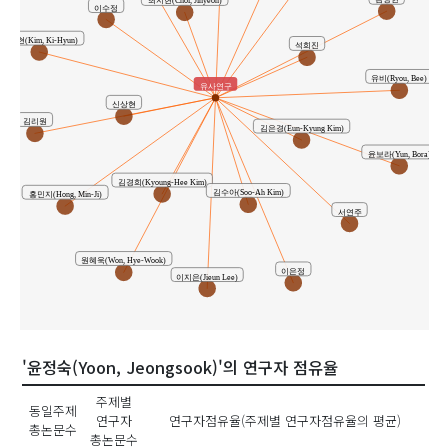
최지현(Choi, Jihyeon)
이수정
김기현(Kim, Ki-Hyun)
석희진
유비(Ryou, Bee)
유사연구
신상현
김리원
김은경(Eun-Kyung Kim)
윤보라(Yun, Bora)
김경희(Kyoung-Hee Kim)
김수아(Soo-Ah Kim)
홍민지(Hong, Min-Ji)
서연주
원혜욱(Won, Hye-Wook)
이은정
이지은(Jieun Lee)
'윤정숙(Yoon, Jeongsook)'의 연구자 점유율
주제별
동일주제
연구자
연구자점유율(주제별 연구자점유율의 평균)
총논문수
총논문수