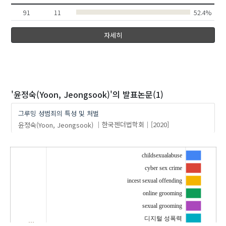
91
11
52.4%
자세히
'윤정숙(Yoon, Jeongsook)'
의 발표논문(1)
그루밍 성범죄의 특성 및 처벌
윤정숙(Yoon, Jeongsook)
한국젠더법학회
[2020]
childsexualabuse
cyber sex crime
incest sexual offending
online grooming
sexual grooming
디지털 성폭력
…