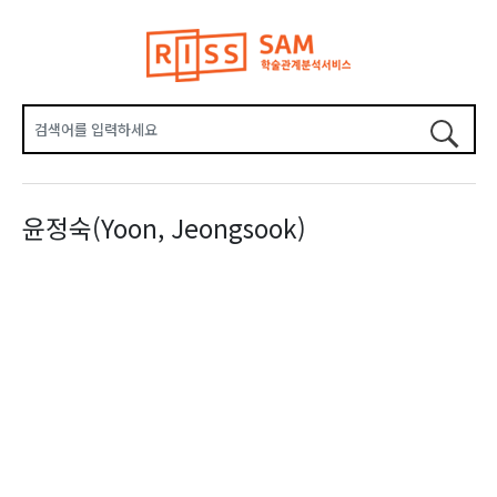
윤정숙(Yoon, Jeongsook)