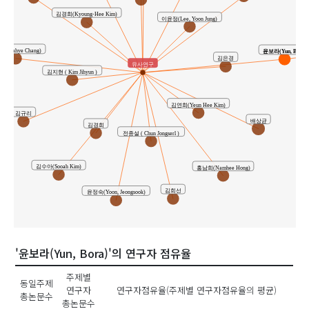
김경희(Kyoung-Hee Kim)
이윤정(Lee, Yoon Jung)
(Dahye Chang)
윤보라(Yun, Bora)
김은경
유사연구
김지현 ( Kim Jihyun )
김연희(Yeun Hee Kim)
김규리
배상균
김경희
전종설 ( Chun Jongserl )
김수아(Sooah Kim)
홍남희(Namhee Hong)
김희선
윤정숙(Yoon, Jeongsook)
'윤보라(Yun, Bora)'의 연구자 점유율
주제별
동일주제
연구자
연구자점유율(주제별 연구자점유율의 평균)
총논문수
총논문수