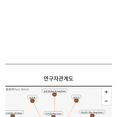
연구자관계도
윤보라(Yun, Bora)
김은경(Eun-Kyung Kim)
김수아
김은희
배상균 ( Bae Sang-kyun )
김수아(Soo-Ah Kim)
이지은(Jieun Lee)