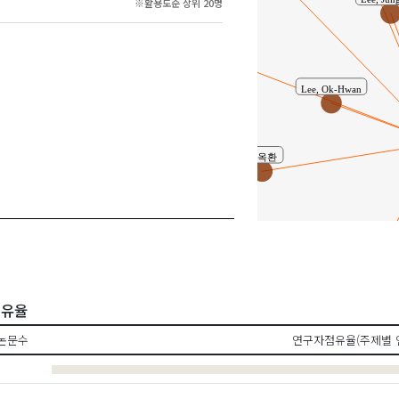
※활용도순 상위 20명
Lee, Jun
최정화
Lee, Ok-Hwan
이옥환
 ( Ji Hyeung Kim )
엄선아 ( Sun Ah E
 점유율
논문수
연구자점유율(주제별 
김지형 ( Ji Hyeung Ki