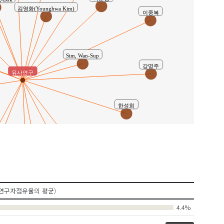
g-Bok
김영화(Younghwa Kim)
이중복
Sim, Wan-Sup
강명주
유사연구
한성희
강민정 ( Min Jeong Kang )
om )
조중희 ( Joong Hee Cho )
한영선 ( Young Sun Han )
연구자점유율의 평균)
m )
허명제 ( Myong Je Hur )
4.4%