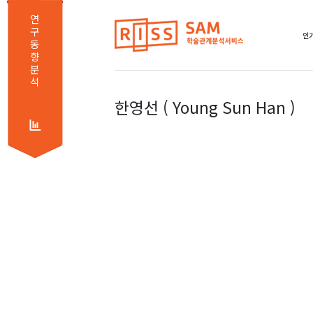
연
구
인기
동
향
분
석
한영선 ( Young Sun Han )