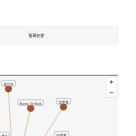
허명제 ( Myong Je Hur )
발표논문
권기석
안준영
Kwon, Gi-Seok
이준형