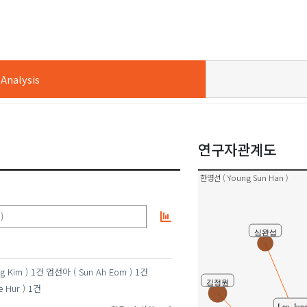
nalysis
강민정 ( Min Jeong Kang )
연구자관계도
한영선 ( Young Sun Han )
)
심완섭
g Kim )
1건
엄선아 ( Sun Ah Eom )
1건
김정원
 Hur )
1건