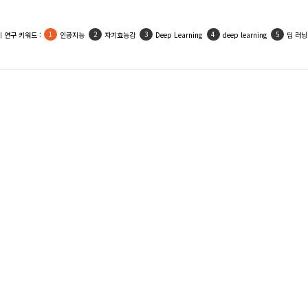
 연구 키워드 :
인공지능
자기효능감
Deep Learning
deep learning
딥 러닝