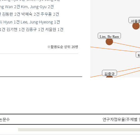
ng Wan
2건
Kim, Jung-Gyu
2건
건
김동완
2건
박혜숙
2건
주우홍
2건
서을원
Ki Hyun
1건
Lee, Jung-Hyeong
1건
1건
김기현
1건
김중규
1건
서을원
1건
Lim, Bo Ram
김동완
※활용도순 상위 20명
K
김중규
김기현
Kim,
Kim, Jung-Kyu
최혜정
논문수
연구자점유율(주제별 
Kwon