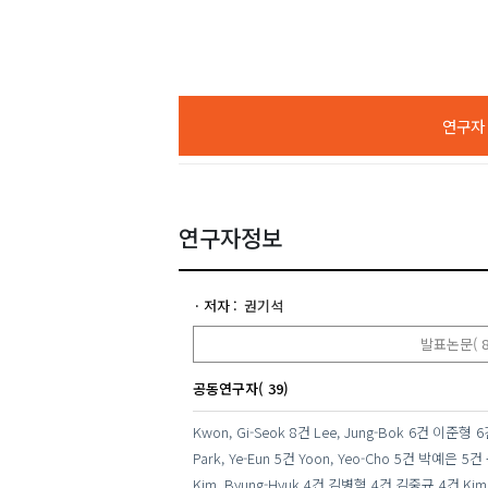
연구자 A
연구자정보
저자
권기석
발표논문( 8
공동연구자( 39)
Kwon, Gi-Seok
8건
Lee, Jung-Bok
6건
이준형
6
Park, Ye-Eun
5건
Yoon, Yeo-Cho
5건
박예은
5건
Kim, Byung-Hyuk
4건
김병혁
4건
김중규
4건
Kim