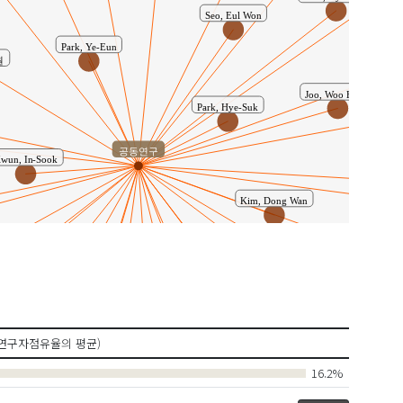
Seo, Eul Won
Park, Ye-Eun
Joo, Woo Hong
Park, Hye-Suk
공동연구
wun, In-Sook
Ha, Sang-C
Kim, Dong Wan
황학수
 Jung-Gyu
Lim, Bo Ra
하상철
Lee, Jung-Hyeong
연구자점유율의 평균)
이중복
16.2%
, Gi-Seok