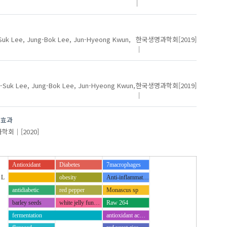
Suk
Lee, Jung-Bok
Lee, Jun-Hyeong
Kwun,
한국생명과학회
[2019]
e-Suk
Lee, Jung-Bok
Lee, Jun-Hyeong
Kwun,
한국생명과학회
[2019]
 효과
과학회
[2020]
Antioxidant
Diabetes
7macrophages
 L
obesity
Anti-inflammat…
antidiabetic
red pepper
Monascus sp
barley seeds
white jelly fun…
Raw 264
fermentation
antioxidant ac…