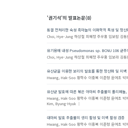
'권기석'
의 발표논문(8)
동결 전처리한 숙성 흑마늘의 이화학적 특성 및 항산
Choi, Hye-Jung
하상철
최혜정
주우홍
임보람
김동
유기용매 내성 Pseudomonas sp. BCNU 106
Choi, Hye-Jung
하상철
최혜정
주우홍
임보라
김동
유산균을 이용한 보리의 발효를 통한 항산화 및 미백
Hwang, Hak-Soo
황학수
이중복
이준형
윤여초
박
유산균 발효에 따른 볶은 아마씨 추출물의 폴리페놀,
Hwang, Hak-Soo
황학수
이중복
이준형
윤여초
박
Kim, Byung-Hyuk
대마씨 발효 추출물의 생리 활성 및 미백 활성 검증
Hwang, Hak-Soo
황학수
이중복
이준형
윤여초
박