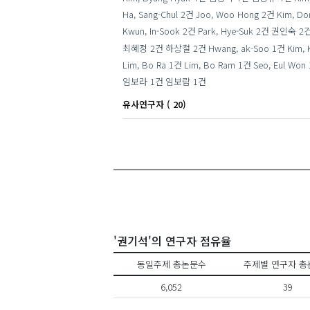
Ha, Sang-Chul
2건
Joo, Woo Hong
2건
Kim, Do
Kwun, In-Sook
2건
Park, Hye-Suk
2건
권인숙
2
최혜정
2건
하상철
2건
Hwang, ak-Soo
1건
Kim, 
Lim, Bo Ra
1건
Lim, Bo Ram
1건
Seo, Eul Won
임보라
1건
임보람
1건
유사연구자 ( 20)
'권기석'의 연구자 점유율
동일주제 총논문수
주제별 연구자 총
이준형
6,052
39