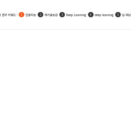
 연구 키워드 :
인공지능
자기효능감
Deep Learning
deep learning
딥 러닝
김혁(Kim, Hyeok)
김지애 ( Jiae Kim )
정신교(Shin-Kyo Chung)
이정우(Jung Woo L
이중복(Jung-Bok Lee)
박교현 ( Kyo-hyun Park )