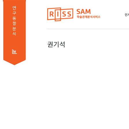
연
구
인기
동
향
분
석
권기석