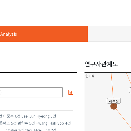
Sim, Wan-Sup
유사연구
이재혁
nalysis
김지현
김병혁(Byung-Hyuk Kim)
김중규(Jung-Gyu Kim)
연구자관계도
Choi, Yung Hyun
권기석
)
이준형
건
이중복
6건
Lee, Jun-Hyeong
5건
윤여초
5건
황학수
5건
Hwang, Hak-Soo
4건
, Jung-Kyu
3건
Choi, Hye-Jung
2건