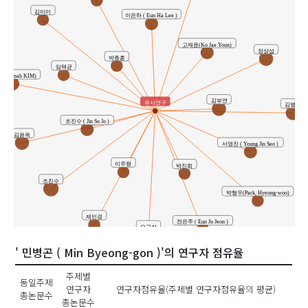
김미미
이은하 ( Eun Ha Lee )
고재윤(Ko Jae Youn)
정상섭
박종훈
임택균
(Sunah KIM)
김부연
유사연구
김병수
조진수 ( Jin Su Jo )
김윤옥
서영진 ( Young Jin Seo )
이주령
박진희
조진수
박형우(Park, Hyeong-woo)
제민경
전은주 ( Eun Ju Jeon )
오규설
' 민병곤 ( Min Byeong-gon )'의 연구자 점유율
주제별
동일주제
연구자
연구자점유율(주제별 연구자점유율의 평균)
총논문수
총논문수