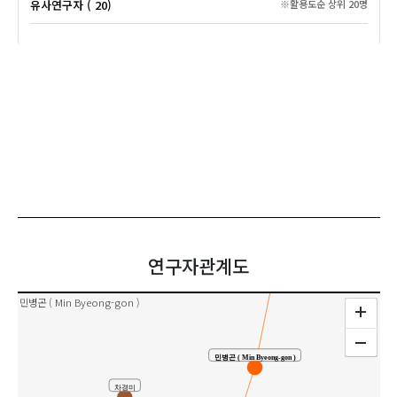
유사연구자 ( 20)
※활용도순 상위 20명
박성석 ( Park Seong-seog )
양수연 ( Yang Soo-yeon )
권은선 ( Kwon Eun-sun )
공동연구
연구자관계도
정혜승(Chung Hye s
민병곤 ( Min Byeong-gon )
민병곤 ( Min Byeong-gon )
차경미