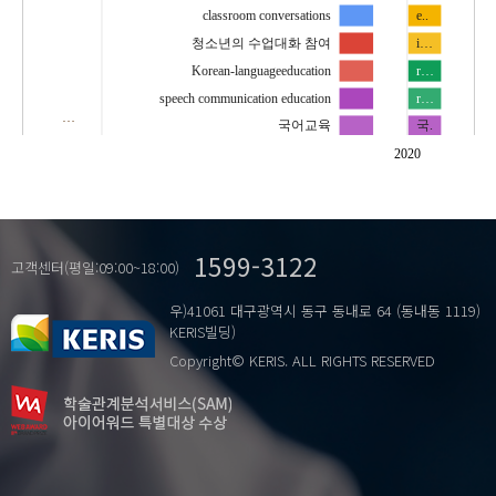
classroom conversations
e..
청소년의 수업대화 참여
i…
Korean-languageeducation
r…
speech communication education
r…
…
국어교육
국.
수업대화
내.
2020
화법 교육
외.
읽기 태도
읽기동기
1599-3122
고객센터(평일:09:00~18:00)
우)41061 대구광역시 동구 동내로 64 (동내동 1119)
KERIS빌딩)
Copyright© KERIS. ALL RIGHTS RESERVED