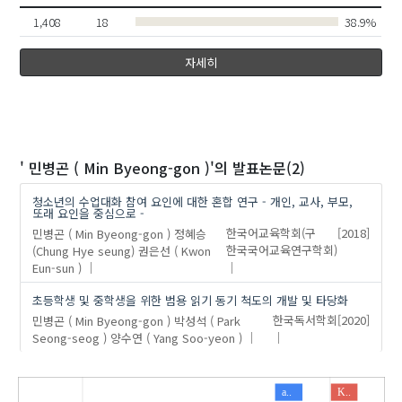
1,408
18
38.9%
자세히
' 민병곤 ( Min Byeong-gon )'
의 발표논문(2)
청소년의 수업대화 참여 요인에 대한 혼합 연구 - 개인, 교사, 부모,
또래 요인을 중심으로 -
민병곤 ( Min Byeong-gon )
정혜승
한국어교육학회(구
[2018]
(Chung Hye seung)
권은선 ( Kwon
한국국어교육연구학회)
Eun-sun )
초등학생 및 중학생을 위한 범용 읽기 동기 척도의 개발 및 타당화
민병곤 ( Min Byeong-gon )
박성석 ( Park
한국독서학회
[2020]
Seong-seog )
양수연 ( Yang Soo-yeon )
a..
K..