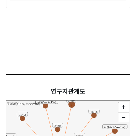
연구자관계도
김영순
김선애(Sun Ae Kim)
조희화(Cho, HeeWha)
송기호
김기영
곽민정
이진숙(JinSook Lee)
차미경