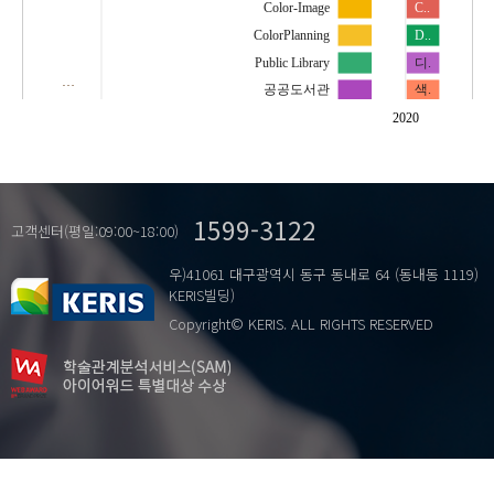
Color-Image
C..
ColorPlanning
D..
Public Library
디.
…
공공도서관
색.
색채
색.
2020
색채 이미지
학.
색채계획
색채디자인
1599-3122
고객센터(평일:09:00~18:00)
우)41061 대구광역시 동구 동내로 64 (동내동 1119)
KERIS빌딩)
Copyright© KERIS. ALL RIGHTS RESERVED