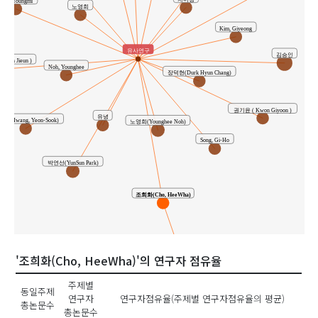
Jung, Youngmi
노영희
Kim, Giyeong
유사연구
김승인
won Jieun )
Noh, Younghee
장덕현(Durk Hyun Chang)
권기윤 ( Kwon Giyoon )
유녕
숙(Hwang, Yeon-Sook)
노영희(Younghee Noh)
Song, Gi-Ho
박연선(YunSun Park)
조희화(Cho, HeeWha)
'조희화(Cho, HeeWha)'의 연구자 점유율
공동연구
주제별
동일주제
연구자
연구자점유율(주제별 연구자점유율의 평균)
이윤진(Lee, YounJin)
총논문수
총논문수