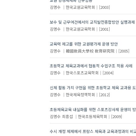
교원 양성체제와 신규임용
김명수
한국교원교육학회
[2003]
보수 및 근무여건에서의 교직발전종합방안 실행과제
김명수
한국교원교육학회
[2001]
교육력 제고를 위한 교원평가제 운영 방안
김명수
韓國敎員大學校 敎育硏究院
[2005]
초등학교 체육교과에서 협동적 수업구조 적용 사례
김명수
한국스포츠교육학회
[2004]
신체 활동 가치 구현을 위한 초등학교 체육 교과용 
김명수
한국체육정책학회
[2012]
초등체육교육 내실화를 위한 스포츠강사제 운영의 
김명수
최흥섭
한국초등체육학회
[2009]
수시 개정 체제에서 프랑스 체육과 교육과정과의 비