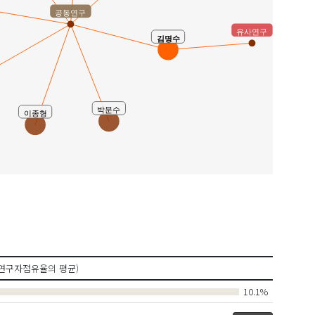
공동연구
유사연구
김명수
박문수
이종형
연구자점유율의 평균)
10.1%