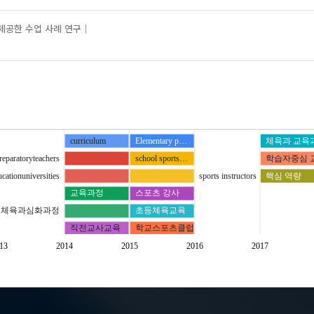
공한 수업 사례 연구
curriculum
Elementary p…
체육과 교육
reparatoryteachers
school sports…
학습자중심 
cationuniversities
sports instructors
핵심 역량
교육과정
스포츠 강사
교체육과심화과정
초등체육교육
직전교사교육
학교스포츠클럽
13
2014
2015
2016
2017