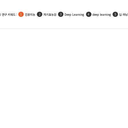
인기 활용 키워드 :
우울
사회적지지
자기효능감
인공지능
자아존중감