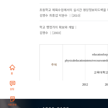
초등학교 체육수업에서의 실시간 영상정보피드백을 제
김명수
최흥섭
박문수
[2010]
학교 행정가의 확보와 개발
김명수
[2003]
educationforp
physicaleducationintensivecourseatedu
주제
교육대학
홈
2012
20
알림
이용안내