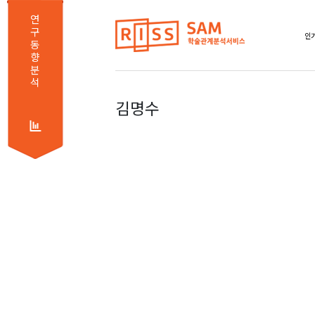
연
구
동
향
분
석
김명수