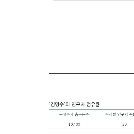
'김명수'의 연구자 점유율
동일주제 총논문수
주제별 연구자 총
10,400
20