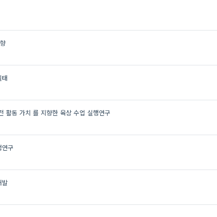
방향
실태
전 활동 가치 를 지향한 육상 수업 실행연구
행연구
개발