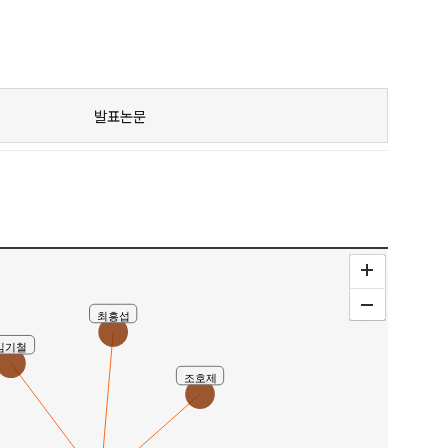
발표논문
최흥섭
김기철
조호제