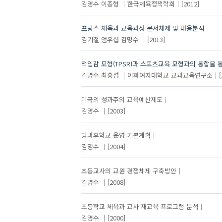
김명수
이종형
한국체육정책학회
[2012]
프랑스 체육과 교육과정 문서체제 및 내용분석
김기철
엄우섭
김명수
[2013]
책임감 모형(TPSR)과 스포츠교육 모형과의 통합을 
김명수
최흥섭
이화여자대학교 교과교육연구소
[
미국의 성과주의 교육예산제도
김명수
[2003]
방과후학교 운영 기본계획
김명수
[2004]
초등교사의 교원 경쟁체제 구축방안
김명수
[2008]
초등학교 체육과 교사 재교육 프로그램 분석
김명수
[2000]