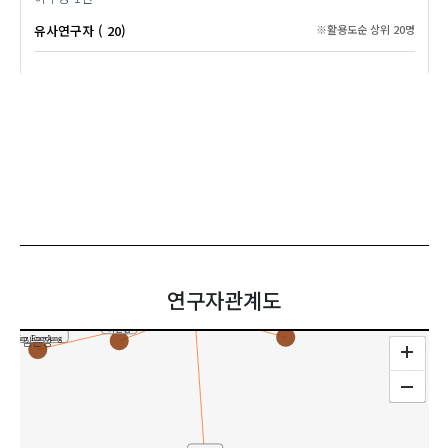
유사연구자 ( 20)
※활용도순 상위 20명
이우성
Lee, Woo-Sung
김태환
Park, Kyung-Hun
Kim, Tae-Hwan
연구자관계도
박경훈
공동연구
강민규
이신영
Kim, Eun-Jung
김은정