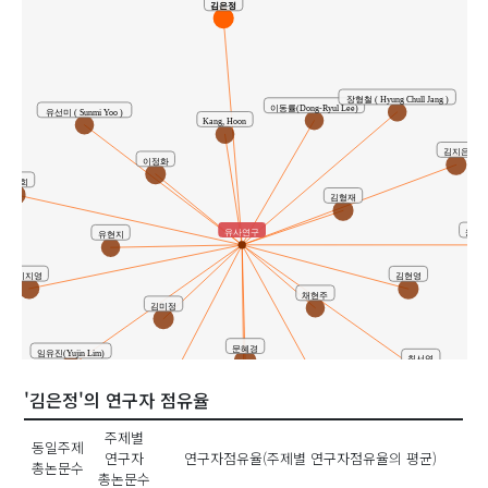
김은정
장형철 ( Hyung Chull Jang )
이동률(Dong-Ryul Lee)
유선미 ( Sunmi Yoo )
Kang, Hoon
김지은
이정화
변성희
김형재
유사연구
윤난
유현지
이지영
김현영
채현주
김미정
문혜경
임유진(Yujin Lim)
최서연
'김은정'의 연구자 점유율
박현주
Hyun, Myung Sun
주제별
손명수
동일주제
연구자
연구자점유율(주제별 연구자점유율의 평균)
총논문수
총논문수