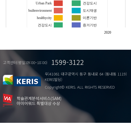
Urban Park
건강도시
builtenvironment
도시재생
healthycity
이론기반
건강도시
증거기반
건조환경
2020
…
도시공원
도시환경
비만
1599-3122
상관성
고객센터(평일:09:00~18:00)
주민건강
우)41061 대구광역시 동구 동내로 64 (동내동 1119)
체질량지수
KERIS빌딩)
환경의건강친화도
Copyright© KERIS. ALL RIGHTS RESERVED