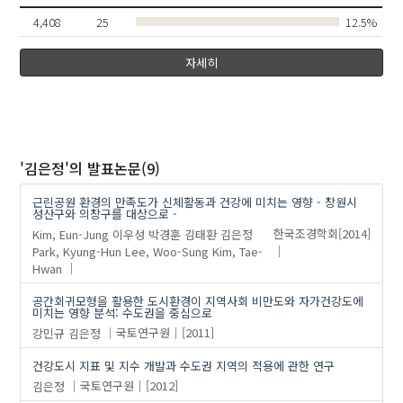
4,408
25
12.5%
자세히
'김은정'
의 발표논문(9)
근린공원 환경의 만족도가 신체활동과 건강에 미치는 영향 - 창원시
성산구와 의창구를 대상으로 -
Kim, Eun-Jung
이우성
박경훈
김태환
김은정
한국조경학회
[2014]
Park, Kyung-Hun
Lee, Woo-Sung
Kim, Tae-
Hwan
공간회귀모형을 활용한 도시환경이 지역사회 비만도와 자가건강도에
미치는 영향 분석: 수도권을 중심으로
강민규
김은정
국토연구원
[2011]
건강도시 지표 및 지수 개발과 수도권 지역의 적용에 관한 연구
김은정
국토연구원
[2012]