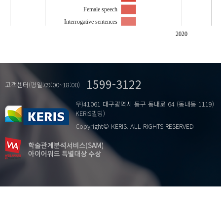
Female speech
Interrogative sentences
Jeju
2020
Jeju Dialect
Koreansyntax
Remifentanil
1599-3122
Run Meros
고객센터(평일:09:00~18:00)
Running
우)41061 대구광역시 동구 동내로 64 (동내동 1119)
Shortening
KERIS빌딩)
Silicon
Copyright© KERIS. ALL RIGHTS RESERVED
Spinal
Sports
Tag questions
Tokatonton
…
Transection
Z..
慰.
그러- (guru-)types