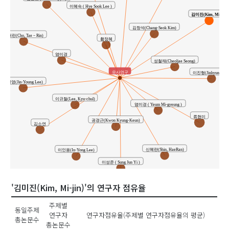
이혜숙 ( Hye Sook Lee )
김미진(Kim, Mi-jin)
김창석(Chang-Seok Kim)
조태린(Cho, Tae－Rin)
황정혜
염미경
성철재(Cheoljae Seong)
유사연구
이진형(Jinhyung Lee
이진영(Jin-Young Lee)
이규철(Lee, Kyu-chul)
염미경 ( Yeum Mi-gyeung )
류현미
권경근(Kwon Kyung-Keun)
김소연
신혜란(Shin, HaeRan)
이인용(In-Yong Lee)
이성준 ( Sung Jun Yi )
'김미진(Kim, Mi-jin)'의 연구자 점유율
주제별
동일주제
연구자
연구자점유율(주제별 연구자점유율의 평균)
총논문수
총논문수