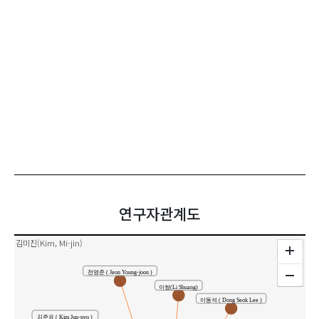
연구자관계도
김미진(Kim, Mi-jin)
전영준 ( Jeon Young-joon )
이쌍(Li Shuang)
이동석 ( Dong Seok Lee )
김준표 ( Kim Jun-pyo )