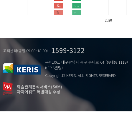
R..
t…
R..
t…
다중전문증거
공소시효의 근거
2020
예.
공소시효의 기간과 기산점
이중전문서류
공소시효의 본질
…
이중전문증거
공소시효의 중단/정지
1599-3122
재전문서류
민법개정안
고객센터(평일:09:00~18:00)
재전문진술
변제기
우)41061 대구광역시 동구 동내로 64 (동내동 1119)
부동산 등기
KERIS빌딩)
소멸시효
Copyright© KERIS. ALL RIGHTS RESERVED
유치권
저당권
저당권설정청구권
점유