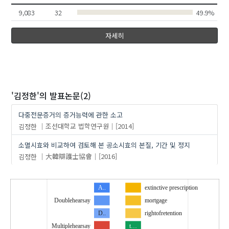
9,083
32
49.9%
자세히
'김정한'
의 발표논문(2)
다중전문증거의 증거능력에 관한 소고
김정한
조선대학교 법학연구원
[2014]
소멸시효와 비교하여 검토해 본 공소시효의 본질, 기간 및 정지
김정한
大韓辯護士協會
[2016]
A..
extinctive prescription
Doublehearsay
mortgage
D..
rightofretention
Multiplehearsay
t…