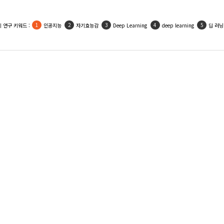
인기 활용 키워드 :
우울
사회적지지
자기효능감
인공지능
자아존중감