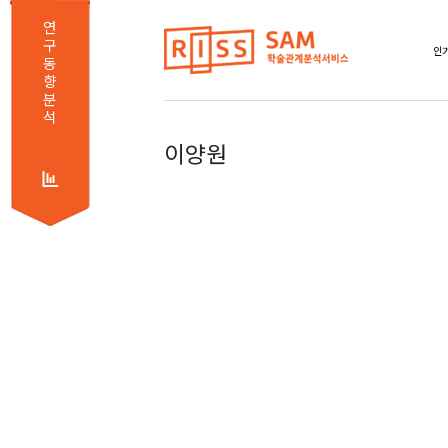
연
구
동
향
분
석
이양원