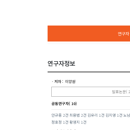
연구자 A
연구자정보
저자
이양원
발표논문( 2
공동연구자( 10)
안규중
2건
최용범
2건
김유리
1건
김지영
1건
노
정호정
1건
황영지
1건