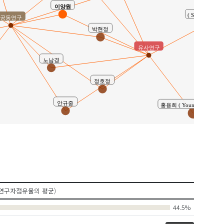
이양원
( Seunghan Pae
공동연구
박현정
유사연구
노남경
정호정
안규중
홍용희 ( Young Hee Hong 
연구자점유율의 평균)
44.5%