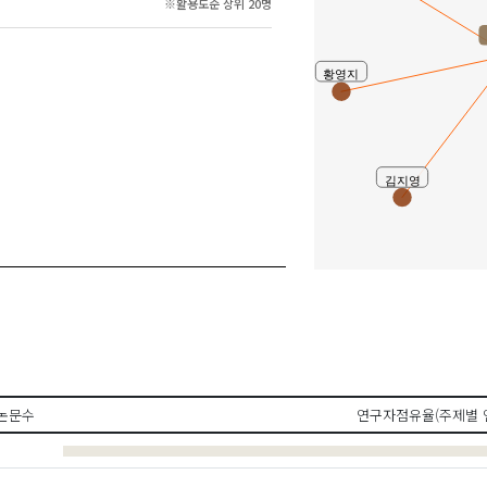
※활용도순 상위 20명
황영지
김지영
논문수
연구자점유율(주제별 
최용범