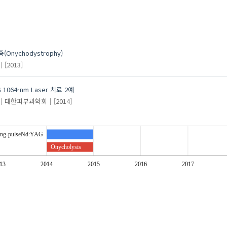
(Onychodystrophy)
[2013]
 1064-nm Laser 치료 2예
대한피부과학회
[2014]
ng-pulseNd:YAG
Onycholysis
13
2014
2015
2016
2017