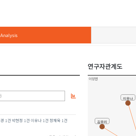
박현정
nalysis
연구자관계도
이양원
)
이유나
안규중
남경
1건
박현정
1건
이유나
1건
정재욱
1건
김유리