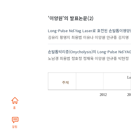
'이양원'
의 발표논문(2)
Long-Pulse Nd:Yag Laser로 호전된 손발톱이영양증
김유리
황영지
최용범
이유나
이양원
안규중
김지영
손발톱박리증(Onycholysis)의 Long-Pulse Nd:YAG
노남경
최용범
정호정
정재욱
이양원
안규중
박현정
Lo
주제
2012
20
홈
알림