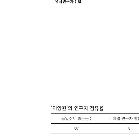
유사연구자 ( 8)
'이양원'의 연구자 점유율
동일주제 총논문수
주제별 연구자 총
651
3