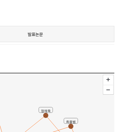
노남경
발표논문
정호정
정재욱
최용범