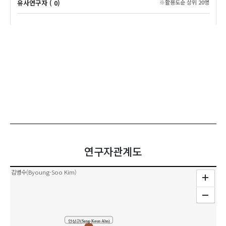
유사연구자 ( 0)
※활용도순 상위 20명
연구자관계도
김병수(Byoung-Soo Kim)
안상근(Sang-Keun Ahn)