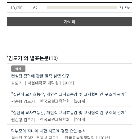
18,088
62
31.3%
자세히
'김도기'
의 발표논문(10)
박사
컨설팅 장학에 관한 질적 실행 연구
김도기
서울대학교 대학원
[2005]
"집단적 교사효능감, 개인적 교사효능감 및 교사협력 간 구조적 관계"
권순형
김도기
한국교원교육학회
[2014]
"집단적 교사효능감, 개인적 교사효능감 및 교사협력 간 구조적 관계"
권순형
김도기
한국교원교육학회
[2014]
학부모의 자녀에 대한 사교육 결정 요인 분석
권순형
조영진
문영빛
김도기
한국교육행정학회
[2015]