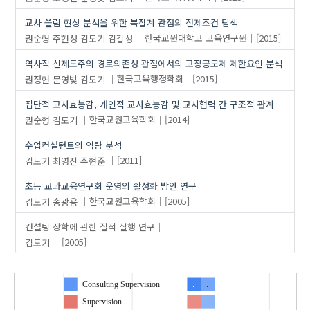
교사 쏠림 현상 분석을 위한 복잡계 관점의 전제조건 탐색
권순형
주현성
김도기
김갑성
한국교원대학교 교육연구원
[2015]
역사적 신제도주의 경로의존성 관점에서의 교장공모제 제한요인 분석
권정현
문영빛
김도기
한국교육행정학회
[2015]
집단적 교사효능감, 개인적 교사효능감 및 교사협력 간 구조적 관계
권순형
김도기
한국교원교육학회
[2014]
수업컨설턴트의 역량 분석
김도기
최영진
주현준
[2011]
초등 교과교육연구회 운영의 활성화 방안 연구
김도기
송광용
한국교원교육학회
[2005]
컨설팅 장학에 관한 질적 실행 연구
김도기
[2005]
Consulting Supervision
.
.
Supervision
.
.