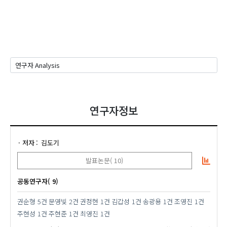
연구자정보
저자
김도기
발표논문( 10)
공동연구자( 9)
권순형
5건
문영빛
2건
권정현
1건
김갑성
1건
송광용
1건
조영진
1건
주현성
1건
주현준
1건
최영진
1건