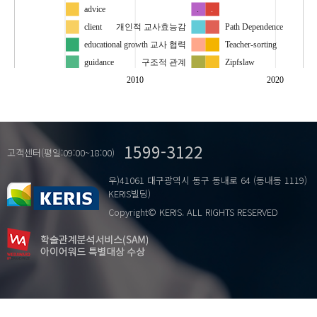
advice
.
.
client
개인적 교사효능감
Path Dependence
educational growth
교사 협력
Teacher-sorting
guidance
구조적 관계
Zipfslaw
procedure model
.
complexity
2010
2020
profession
.
spontaneity
parents
supervision manager
경로의존성
…
1599-3122
supervisor
교사 쏠림
고객센터(평일:09:00~18:00)
과정으로서의 장학
교장공모제
우)41061 대구광역시 동구 동내로 64 (동내동 1119)
성장으로서의 장학
로지스틱 회귀분석
KERIS빌딩)
역할로서의 장학
복잡계
Copyright© KERIS. ALL RIGHTS RESERVED
의뢰인
사교육 결정 요인
장학 관리자
역사적 신제도주의
장학요원
학부모
전문성
컨설팅 장학