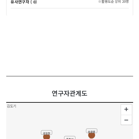
유사연구자 ( 0)
※활용도순 상위 20명
연구자관계도
김도기
송광용
권정현