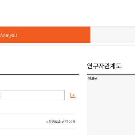
nalysis
연구자관계도
황보윤
)
※활용도순 상위 20명