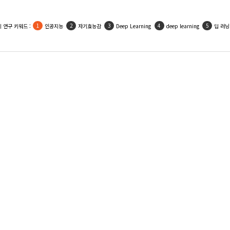
 연구 키워드 :
인공지능
자기효능감
Deep Learning
deep learning
딥 러닝