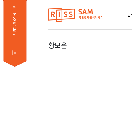
연
구
인기
동
향
분
석
황보윤