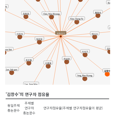
Kim, Mi
Park, Ok
황현숙
정회경
Choi, Woo-Hyoung
Kim, Chang-Su
전대희(
식
공동연구
박시사
이진석
정은정
김미영
ng, Hyun-Suk
이석구
허성란
최우형
이종원
Lee, Sok-goo
김창수
Jung, Hoe-Kyung
Lee, Jong-Won
전대희
Kim, Chang-Soo
'김창수'의 연구자 점유율
주제별
동일주제
연구자
연구자점유율(주제별 연구자점유율의 평균)
총논문수
총논문수