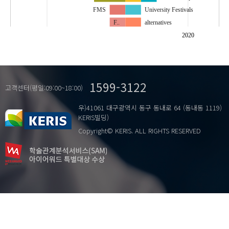
FMS
University Festivals
F..
alternatives
I…
diagnosis
2020
KoreaMajorJournal.
network centrality
N..
project team
Ontology
social network inertia
1599-3122
RDF
team performance
고객센터(평일:09:00~18:00)
Research Trend
우)41061 대구광역시 동구 동내로 64 (동내동 1119)
Retrieval System
KERIS빌딩)
USN
Copyright© KERIS. ALL RIGHTS RESERVED
…
Vaccination Coverage
data center
semantic web
검색시스템
국가필수예방접종
데이터센터
시맨틱 웹
예방접종등록관리 정보시스템