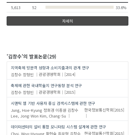
5,613
52
33.6%
자세히
'김창수'
의 발표논문(29)
지역축제 방문객 성향과 소비지출과의 관계 연구
김창수
장형빈
관광경영학회
[2014]
축제에 관한 국내학술지 연구동향 분석 연구
김창수
장형빈
관광경영학회
[2015]
시맨틱 웹 기반 사용자 중심 검색시스템에 관한 연구
Jung, Hoe-Kyung
정회경
이종원
김창수
한국정보통신학회
[2015]
Lee, Jong-Won
Kim, Chang-Su
데이터센터의 설비 통합 모니터링 시스템 설계에 관한 연구
Choi, Woo-Hyoung
황현숙
최우형
김창수
한국정보통신학회
[2015]