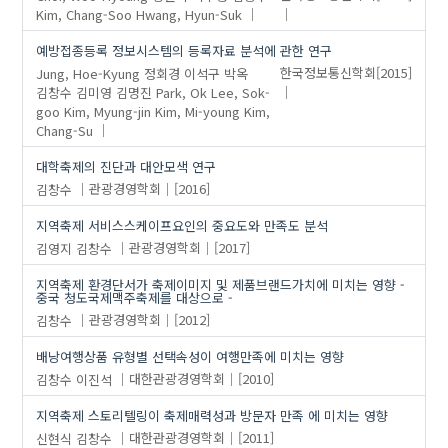
Kim, Chang-Soo
Hwang, Hyun-Suk
예방접종등록 정보시스템의 등록자료 분석에 관한 연구
Jung, Hoe-Kyung
정회경
이석구
박옥
한국정보통신학회
[2015]
김창수
김미영
김명진
Park, Ok
Lee, Sok-
goo
Kim, Myung-jin
Kim, Mi-young
Kim,
Chang-Su
대학축제의 진단과 대안모색 연구
김창수
관광경영학회
[2016]
지역축제 서비스스케이프요인의 중요도와 만족도 분석
김영지
김창수
관광경영학회
[2017]
지역축제 환경단서가 축제이미지 및 제품브랜드가치에 미치는 영향 -
중국 청도국제맥주축제를 대상으로 -
김창수
관광경영학회
[2012]
배낭여행상품 유형별 선택속성이 여행만족에 미치는 영향
김창수
이진석
대한관광경영학회
[2010]
지역축제 스토리텔링이 축제매력성과 방문자 만족 에 미치는 영향
신현식
김창수
대한관광경영학회
[2011]