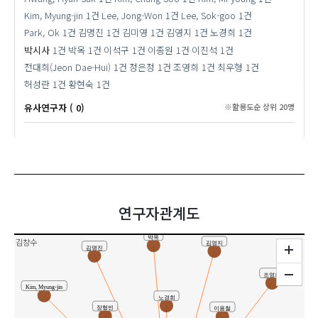
Kim, Myung-jin
1건
Lee, Jong-Won
1건
Lee, Sok-goo
1건
Park, Ok
1건
김명진
1건
김미영
1건
김영지
1건
노경희
1건
박시사
1건
박옥
1건
이석구
1건
이종원
1건
이진석
1건
전대희(Jeon Dae-Hui)
1건
정은정
1건
조영희
1건
최우형
1건
허성란
1건
황현숙
1건
유사연구자 ( 0)
※활용도순 상위 20명
연구자관계도
박옥
김창수
김영지
김명진
조영희
Kim, Myung-jin
노경희
장형빈
이용철