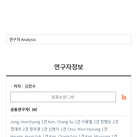
연구자정보
저자
김창수
발표논문( 29)
공동연구자( 30)
Jung, Hoe-Kyung
2건
Kim, Chang-Su
2건
이용철
2건
장형빈
2건
전대희
2건
정회경
2건
신현식
1건
Choi, Woo-Hyoung
1건
Hwang, Hyun-Suk
1건
Kim, Chang-Soo
1건
Kim, Mi-young
1건