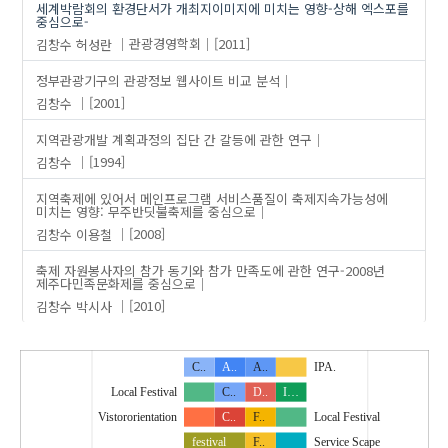
세계박람회의 환경단서가 개최지이미지에 미치는 영향-상해 엑스포를
중심으로-
김창수
허성란
관광경영학회
[2011]
정부관광기구의 관광정보 웹사이트 비교 분석
김창수
[2001]
지역관광개발 계획과정의 집단 간 갈등에 관한 연구
김창수
[1994]
지역축제에 있어서 메인프로그램 서비스품질이 축제지속가능성에
미치는 영향: 무주반딧불축제를 중심으로
김창수
이용철
[2008]
축제 자원봉사자의 참가 동기와 참가 만족도에 관한 연구-2008년
제주다민족문화제를 중심으로
김창수
박시사
[2010]
C..
A..
A..
IPA.
Local Festival
C..
D..
I…
Vistororientation
C..
F..
Local Festival
festival
F..
Service Scape