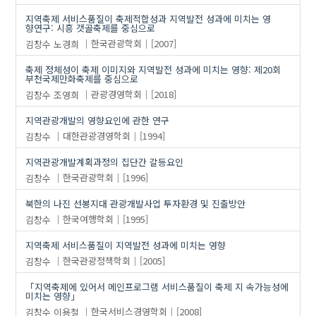
지역축제 서비스품질이 축제적합성과 지역발전 성과에 미치는 영
향연구: 시흥 갯골축제를 중심으로
김창수
노경희
한국관광학회
[2007]
축제 정체성이 축제 이미지와 지역발전 성과에 미치는 영향: 제20회
부천국제만화축제를 중심으로
김창수
조영희
관광경영학회
[2018]
지역관광개발의 영향요인에 관한 연구
김창수
대한관광경영학회
[1994]
지역관광개발계획과정의 집단간 갈등요인
김창수
한국관광학회
[1996]
북한의 나진 선봉지대 관광개발사업 투자환경 및 진출방안
김창수
한국여행학회
[1995]
지역축제 서비스품질이 지역발전 성과에 미치는 영향
김창수
한국관광정책학회
[2005]
「지역축제에 있어서 메인프로그램 서비스품질이 축제 지 속가능성에
미치는 영향」
김창수
이용철
한국서비스경영학회
[2008]