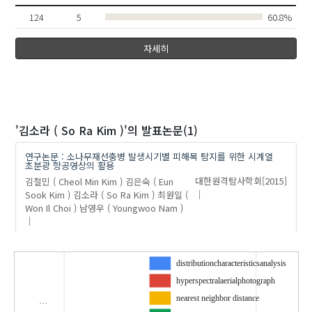
124
5
60.8%
자세히
'김소라 ( So Ra Kim )'
의 발표논문(1)
연구논문 : 소나무재선충병 발생시기별 피해목 탐지를 위한 시계열
초분광 항공영상의 활용
김철민 ( Cheol Min Kim )
김은숙 ( Eun
대한원격탐사학회
[2015]
Sook Kim )
김소라 ( So Ra Kim )
최원일 (
Won Il Choi )
남영우 ( Youngwoo Nam )
distributioncharacteristicsanalysis
hyperspectralaerialphotograph
nearest neighbor distance
…