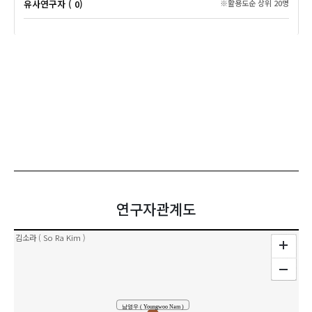
유사연구자 ( 0)
※활용도순 상위 20명
연구자관계도
김소라 ( So Ra Kim )
남영우 ( Youngwoo Nam )