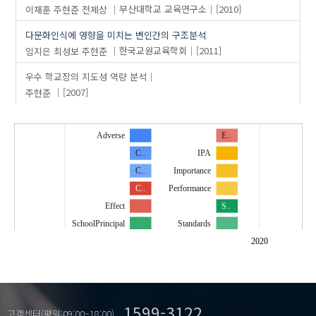
이재훈
주현준
전제상
부산대학교 교육연구소
[2010]
다문화인식에 영향을 미치는 변인간의 구조분석
임지은
최성보
주현준
한국교원교육학회
[2011]
우수 학교장의 지도성 역량 분석
주현준
[2007]
Adverse
E..
C..
IPA
C..
Importance
C..
Performance
Effect
S..
SchoolPrincipal
Standards
d..
교육
2020
e..
구조
leadership
기능
n..
리더십
…
1599-3122
동아리 활동
방법
고객센터(평일:09:00~18:00)