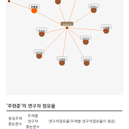
전제상
주현준
공동연구
이쌍철
최성보
김갑성
남지영
이혜령
김태연
'주현준'의 연구자 점유율
주제별
동일주제
연구자
연구자점유율(주제별 연구자점유율의 평균)
총논문수
총논문수