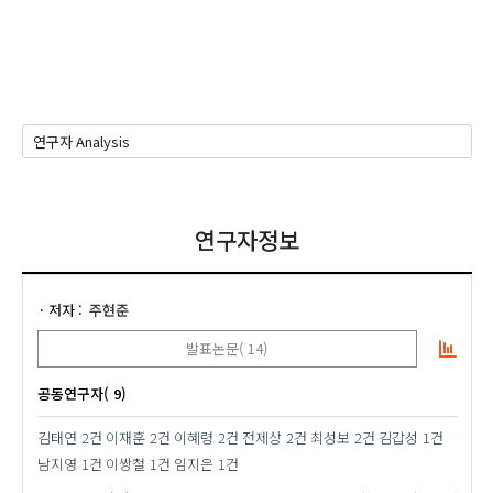
연구자정보
저자
주현준
발표논문( 14)
공동연구자( 9)
김태연
2건
이재훈
2건
이혜령
2건
전제상
2건
최성보
2건
김갑성
1건
남지영
1건
이쌍철
1건
임지은
1건