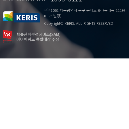
리더십
수행도
우)41061 대구광역시 동구 동내로 64 (동내동 1119)
부정적 리더십
안전교육
KERIS빌딩)
어두운면
재개념화
Copyright© KERIS. ALL RIGHTS RESERVED
역효과
중요도
진로교육
초등학교
진로교육목표
표준안
학과선택
학교장