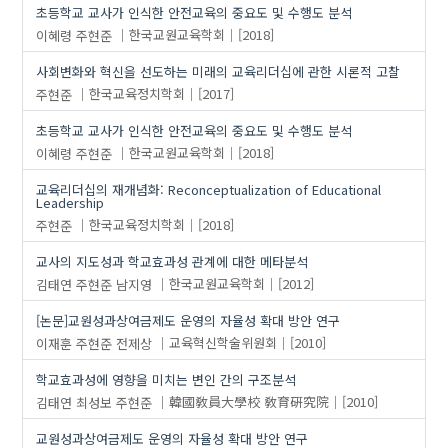
초등학교 교사가 인식한 안전교육의 중요도 및 수행도 분석
이혜령
주현준
한국교원교육학회
[2018]
사회변화와 혁신을 선도하는 미래의 교육리더십에 관한 시론적 고찰
주현준
한국교육정치학회
[2017]
초등학교 교사가 인식한 안전교육의 중요도 및 수행도 분석
이혜령
주현준
한국교원교육학회
[2018]
교육리더십의 재개념화: Reconceptualization of Educational
Leadership
주현준
한국교육정치학회
[2018]
교사의 지도성과 학교효과성 관계에 대한 메타분석
김태연
주현준
남지영
한국교원교육학회
[2012]
[논문]교원성과상여금제도 운영의 자율성 확대 방안 연구
이재훈
주현준
전제상
교육혁신학술위원회
[2010]
학교효과성에 영향을 미치는 변인 간의 구조분석
김태연
최성보
주현준
韓國敎員大學校 敎育硏究院
[2010]
교원성과상여금제도 운영의 자율성 확대 방안 연구