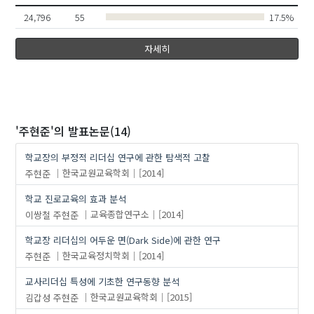
24,796
55
17.5%
자세히
'주현준'
의 발표논문(14)
학교장의 부정적 리더십 연구에 관한 탐색적 고찰
주현준
한국교원교육학회
[2014]
학교 진로교육의 효과 분석
이쌍철
주현준
교육종합연구소
[2014]
학교장 리더십의 어두운 면(Dark Side)에 관한 연구
주현준
한국교육정치학회
[2014]
교사리더십 특성에 기초한 연구동향 분석
김갑성
주현준
한국교원교육학회
[2015]