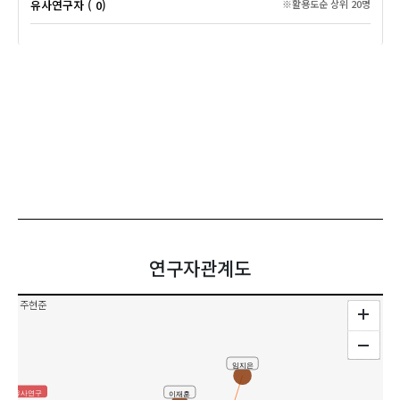
유사연구자 ( 0)
※활용도순 상위 20명
연구자관계도
주현준
임지은
유사연구
이재훈