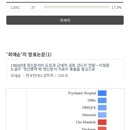
1,842
37
17.3%
자세히
'최애순'
의 발표논문(1)
1960년대 정신분석의 도입과 근대적 공포 코드의 전환－이청준
소설의 ‘정신병자’와 정신분석 치료의 충돌을 중심으로
최애순
한국현대소설학회
[2019]
Psychiatric Hospital
1960s
1960년대
Abnormal
Cho Mandeuk
Discharge