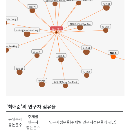
김수인(Kim, Su-In)
정민예
이지연
Jung Min Lee )
최혜진(Choi Hye Jin)
임성욱
유사연구
이규미(Kyu Mee Lee)
(Shim, Jae-Ho)
이근매
김 금란
최애순
김경수
전영신
남은경
박수현
김정선(Jeong Sun Kim)
'최애순'의 연구자 점유율
주제별
동일주제
연구자
연구자점유율(주제별 연구자점유율의 평균)
총논문수
총논문수