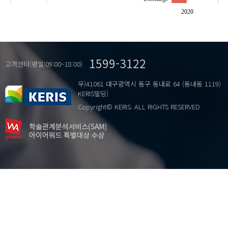
Fear
2020
Flashlight
Isolation
Lee Chung-jun
1599-3122
Missing Miss
고객센터(평일:09:00~18:00)
Neurosis
우)41061 대구광역시 동구 동내로 64 (동내동 1119)
Normal
KERIS빌딩)
Psychiatry
Copyright© KERIS. ALL RIGHTS RESERVED
Psycho-analysis
Psychoanalysis Therapy
Psychosis
Statement Phobia
Wall of Rumors
…
격리
공포
공포 코드
비정상
소문의 벽