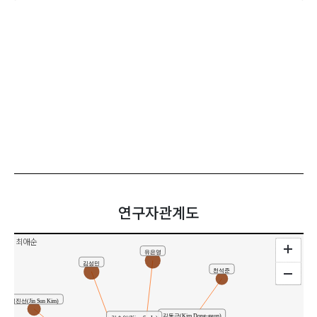
연구자관계도
최애순
유은영
김성민
천석준
김진선(Jin Sun Kim)
김동근(Kim Dong-geun)