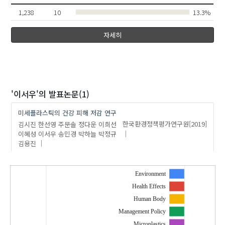
1,238
10
13.3%
이희선
주문솔
자세히
'이서우'
의 발표논문(1)
미세플라스틱의 건강 피해 저감 연구
김시진
한선영
주문솔
정다운
이희선
한국환경정책평가연구원
[2019]
이혜성
이서우
송민경
박하늘
박정규
김용진
Environment
Health Effects
Human Body
Management Policy
Microplastics