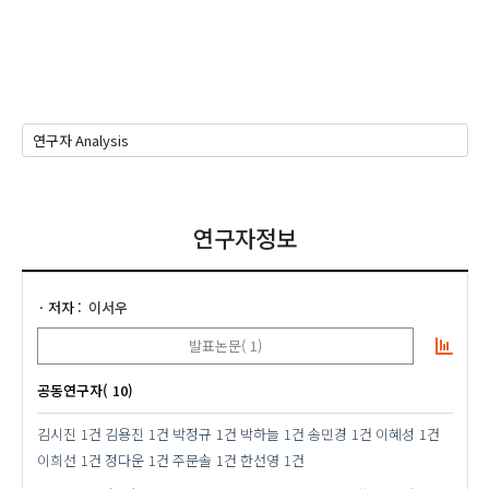
연구자정보
저자
이서우
발표논문( 1)
공동연구자( 10)
김시진
1건
김용진
1건
박정규
1건
박하늘
1건
송민경
1건
이혜성
1건
이희선
1건
정다운
1건
주문솔
1건
한선영
1건