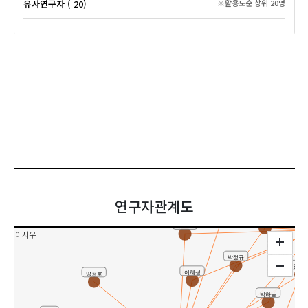
유사연구자 ( 20)
※활용도순 상위 20명
정다운
연구자관계도
한선영
정다운
주문솔
이서우
박정규
김시
이혜성
양정호
박하늘