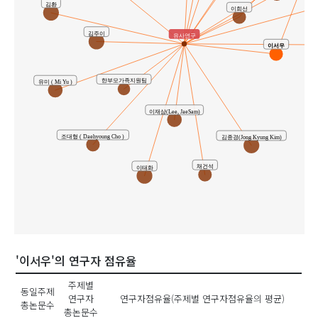
김환
이희선
김주이
유사연구
송
이서우
한부모가족지원팀
유미 ( Mi Yu )
이재삼(Lee, JaeSam)
조대형 ( Daehyoung Cho )
김종경(Jong Kyung Kim)
채건석
이태화
'이서우'의 연구자 점유율
주제별
동일주제
연구자
연구자점유율(주제별 연구자점유율의 평균)
총논문수
총논문수
박하늘