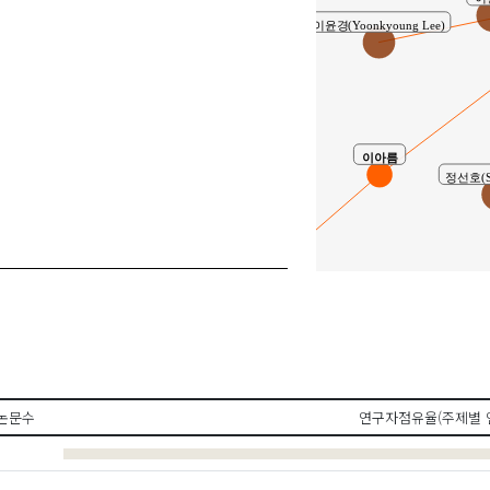
이윤경(Yoonkyoung Lee)
이아름
정선호(Su
공동연구
논문수
연구자점유율(주제별 