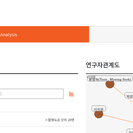
nalysis
연구자관계도
이아름
윤명숙(Yoon , Myeong-Sook)
)
박은미
이지은
※활용도순 상위 20명
이