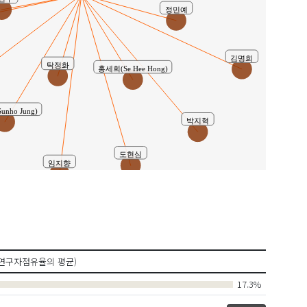
정민예
김명희
탁정화
홍세희(Se Hee Hong)
nho Jung)
박지혁
도현심
임지향
연구자점유율의 평균)
17.3%