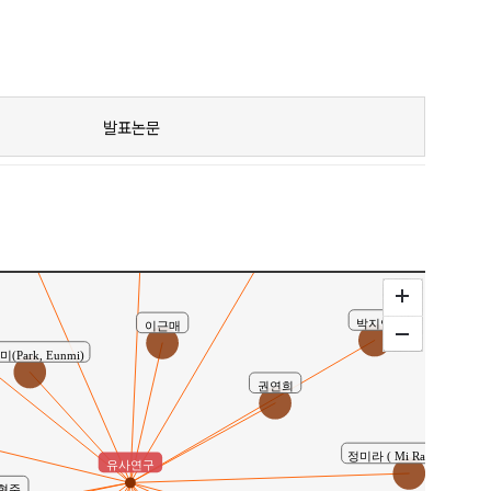
발표논문
이기학 ( Ki Hak Lee )
유은영
박소영
박지연
이근매
(Park, Eunmi)
권연희
정미라 ( Mi Ra Chung )
유사연구
현주