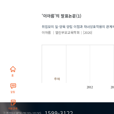
'이아름'
의 발표논문(1)
취업모의 일-양육 양립 이점과 자녀상호작용의 관계
이아름
열린부모교육학회
[2020]
홈
주제
2012
20
알림
이용안내
1599-3122
고객센터(평일:09:00~18:00)