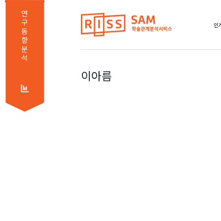
연
구
인기
동
향
분
석
이아름