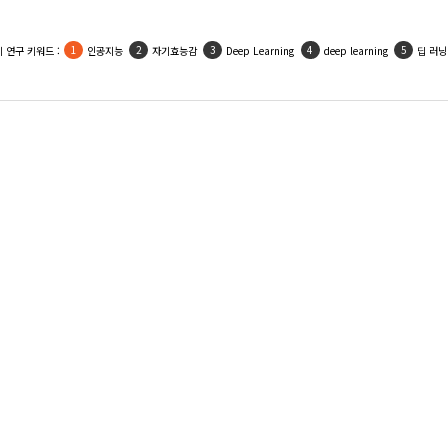
 연구 키워드 :
인공지능
자기효능감
Deep Learning
deep learning
딥 러닝