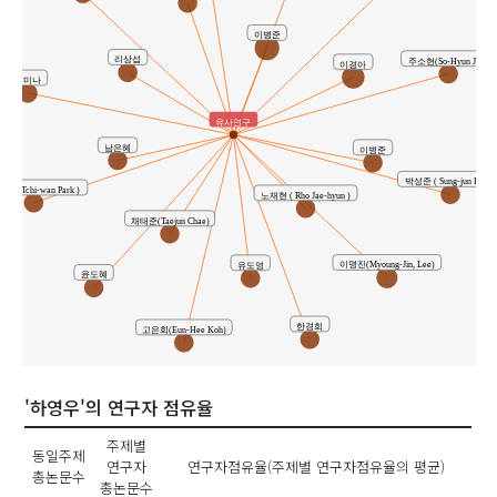
이병준
리상섭
주소현(So-Hyun Joo)
이경아
위미나
유사연구
남은혜
이병준
박성준 ( Sung-jun Park )
 ( Tchi-wan Park )
노재현 ( Rho Jae-hyun )
채태준(Taejun Chae)
이명진(Myoung-Jin, Lee)
유도영
윤도혜
한경희
고은희(Eun-Hee Koh)
'하영우'의 연구자 점유율
주제별
동일주제
연구자
연구자점유율(주제별 연구자점유율의 평균)
총논문수
총논문수