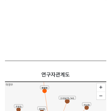
공동연구
연구자관계도
하영우
하영우
오세일(Oh, Seil)
박상원
주현정
장미영