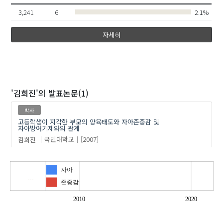
3,241
6
2.1%
자세히
'김희진'
의 발표논문(1)
박사
고등학생이 지각한 부모의 양육태도와 자아존중감 및
자아방어기제와의 관계
김희진
국민대학교
[2007]
자아
…
존중감
2010
2020