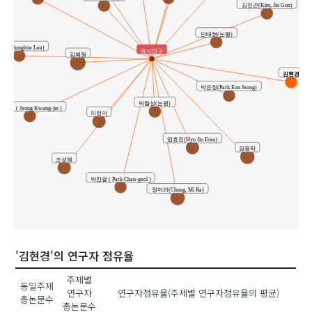
김진곤(Kim, Jin Gon)
안태현(논평)
회(Sunghoe Lee)
유사연구
김혜원
김현경
박은정(Park Eun Jeong)
박철성(논평)
정광진 ( Jeong Kwang-jin )
이정아
엄효진(Hyo Jin Eom)
김용탁
조성혜
박찬걸 ( Park Chan-geol )
정미라(Chung, Mi Ra)
'김현경'의 연구자 점유율
주제별
동일주제
연구자
연구자점유율(주제별 연구자점유율의 평균)
총논문수
총논문수