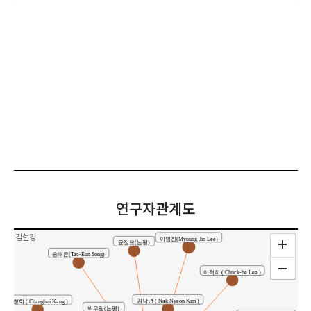
연구자관계도
김현경
이명진(Myoung-Jin Lee)
윤정모(논평)
송태은(Tae-Eun Song)
이척희 ( Chuck-he Lee )
김낙년 ( Nak Nyeon Kim )
강창희 ( Changhui Kang )
박우람(논평)