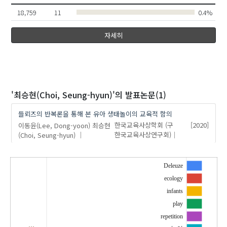
18,759
11
0.4%
자세히
'최승현(Choi, Seung-hyun)'
의 발표논문(1)
들뢰즈의 반복론을 통해 본 유아 생태놀이의 교육적 함의
이동윤(Lee, Dong-yoon)
최승현
한국교육사상학회 (구
[2020]
(Choi, Seung-hyun)
한국교육사상연구회)
Deleuze
ecology
infants
play
repetition
…