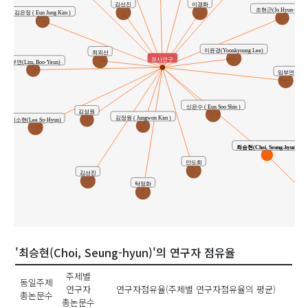
김선진
이경화
조현근(Jo Hyun-Geun
김은정 ( Eun Jung Kim )
이윤경(Yoonkyoung Lee)
최외선
유사연구
임부연(Lim, Boo-Yeun)
임부연
신은수 ( Eun Soo Shin )
김성원
김정원 ( Jungwon Kim )
이소현(Lee So-Hyun)
최승현(Choi, Seung-hyun)
안도희
김선진
탁정화
'최승현(Choi, Seung-hyun)'의 연구자 점유율
이동윤(Lee, D
주제별
동일주제
연구자
연구자점유율(주제별 연구자점유율의 평균)
총논문수
총논문수