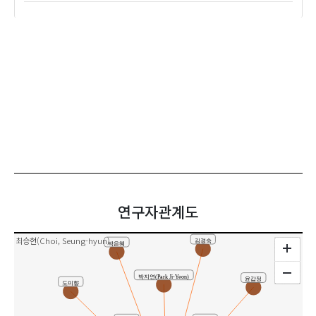
연구자관계도
최승현(Choi, Seung-hyun)
김경숙
박은혜
박지연(Park Ji-Yeon)
윤갑정
도미향