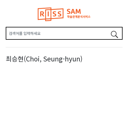
최승현(Choi, Seung-hyun)