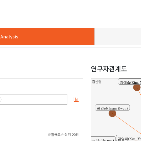
박희준
nalysis
연구자관계도
김선영
김예슬(Kim, Ye
)
권인선(Insun Kwon)
※활용도순 상위 20명
김영태(Kim, Yo
황정하 ( Jung Ha Hwang )