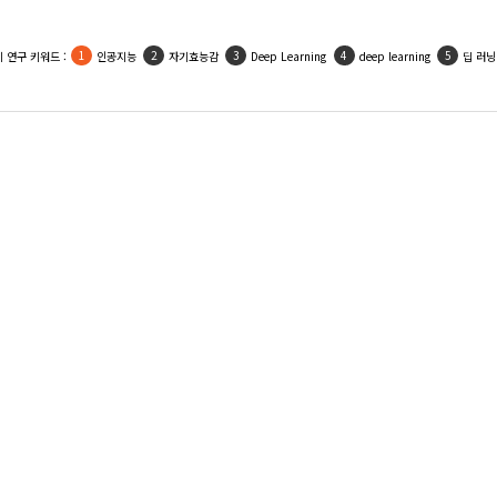
 연구 키워드 :
인공지능
자기효능감
Deep Learning
deep learning
딥 러닝