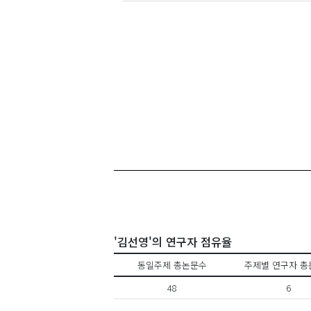
'김선영'의 연구자 점유율
동일주제 총논문수
주제별 연구자 총
48
6