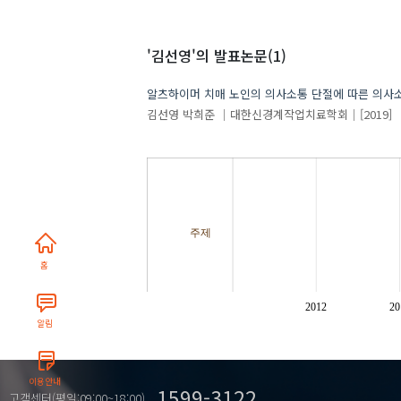
'김선영'
의 발표논문(1)
알츠하이머 치매 노인의 의사소통 단절에 따른 의사
김선영
박희준
대한신경계작업치료학회
[2019]
주제
홈
2012
20
알림
이용안내
1599-3122
고객센터(평일:09:00~18:00)