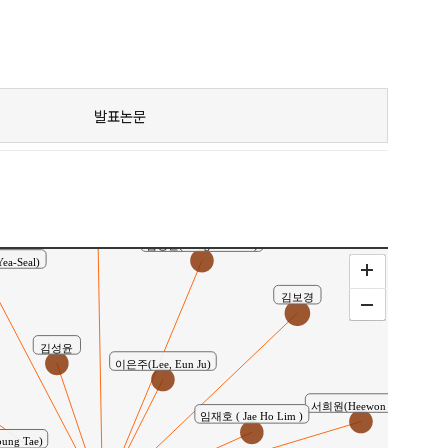
발표논문
강서영
김정란(Jeong Lan Kim)
a-Seal)
김보경
김성윤
이은주(Lee, Eun Ju)
서희원(Heewon Seo)
임재호 ( Jae Ho Lim )
ung Tae)