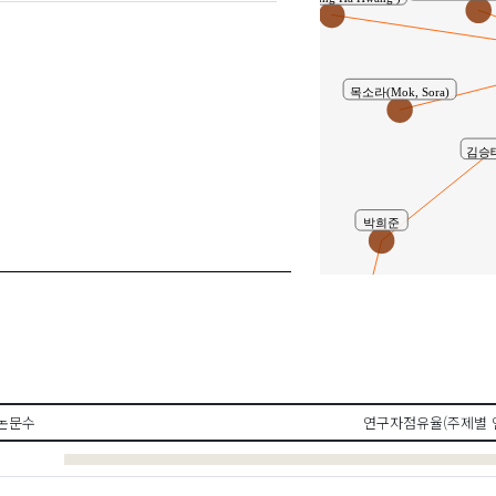
목소라(Mok, Sora)
김승태 
박희준
김선
공동연구
논문수
연구자점유율(주제별 