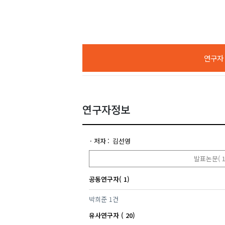
연구자 A
연구자정보
저자
김선영
발표논문( 1
공동연구자( 1)
박희준
1건
유사연구자 ( 20)