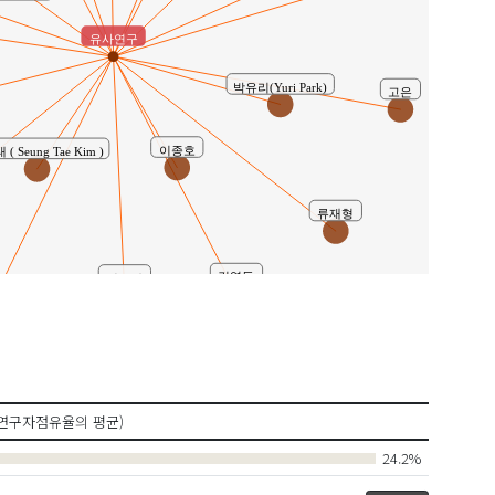
유사연구
박유리(Yuri Park)
고은
( Seung Tae Kim )
이종호
류재형
명우재
김영돈
영
연구자점유율의 평균)
24.2%