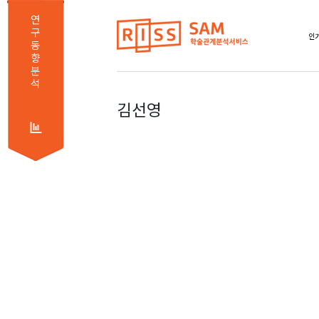
연
구
인기
동
향
분
석
김선영