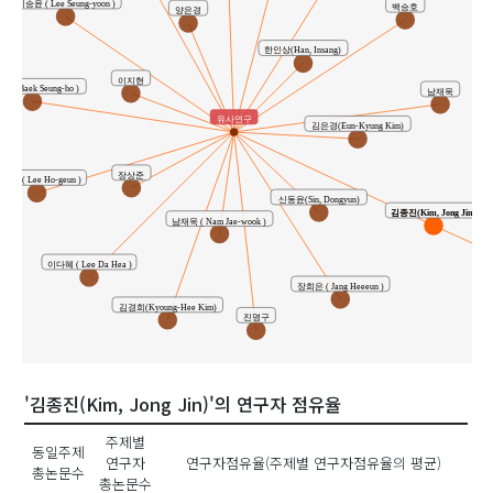
이승윤 ( Lee Seung-yoon )
백승호
양은경
한인상(Han, Insang)
이지현
 ( Baek Seung-ho )
남재욱
유사연구
김은경(Eun-Kyung Kim)
장상준
호근 ( Lee Ho-geun )
신동윤(Sin, Dongyun)
김종진(Kim, Jong Jin)
남재욱 ( Nam Jae-wook )
이다혜 ( Lee Da Hea )
장희은 ( Jang Heeeun )
김경희(Kyoung-Hee Kim)
진명구
'김종진(Kim, Jong Jin)'의 연구자 점유율
주제별
동일주제
연구자
연구자점유율(주제별 연구자점유율의 평균)
총논문수
총논문수