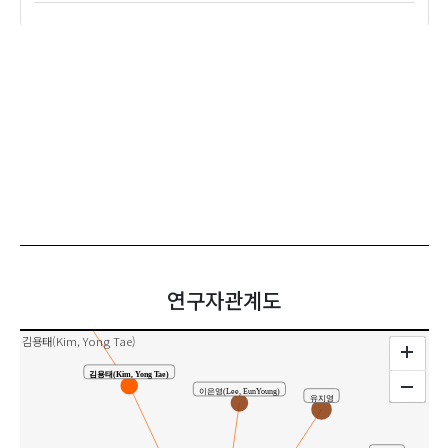
유근환(Yoo, Keun Hwan)
공동연구
연구자관계도
김용태(Kim, Yong Tae)
김용태(Kim, Yong Tae)
이은영(Lee, EunYoung)
유지영