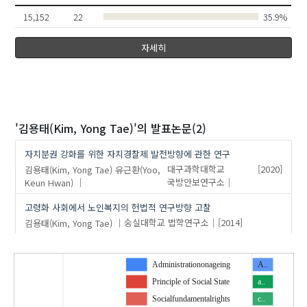
15,152
22
35.9%
자세히
'김용태(Kim, Yong Tae)'
의 발표논문(2)
자치분권 강화를 위한 자치경찰제 발전방향에 관한 연구
김용태(Kim, Yong Tae)
유근환(Yoo,
대구과학대학교
[2020]
Keun Hwan)
국방안보연구소
고령화 사회에서 노인복지의 헌법적 연구방향 고찰
김용태(Kim, Yong Tae)
숭실대학교 법학연구소
[2014]
Administrationonageing
A..
Principle of Social State
a..
Socialfundamentalrights
c..