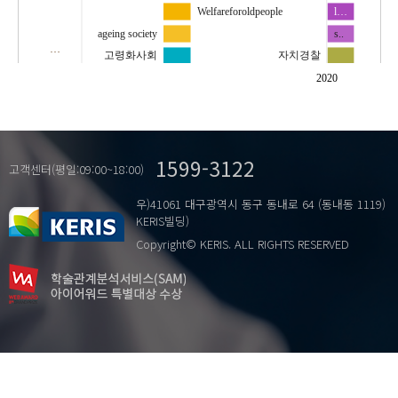
Welfareforoldpeople
l…
ageing society
s..
…
고령화사회
자치경찰
노인복지
자치분권
2020
노인청(혹은노인처)
지방자치
사회국가원리
지역사회 경찰활동
사회적 기본권
치안서비스 전달체계
1599-3122
고객센터(평일:09:00~18:00)
우)41061 대구광역시 동구 동내로 64 (동내동 1119)
KERIS빌딩)
Copyright© KERIS. ALL RIGHTS RESERVED