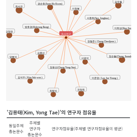
김우철
권순호(Soon-Ho Kwon)
최서규
이창봉
서종희(Seo, Jonghee)
방호경(Hokyung Bang)
이희성(Hee-Soung Le
강정란
유사연구
장철준 ( Chang Cheoljoon )
김종선
정순둘(Chung, Soondool)
양봉석
서광석
장용선(Chang Yong-Sun)
김석우 ( Kim Suk-woo )
이준영 ( Lee Jun Young )
전창희
최항석
'김용태(Kim, Yong Tae)'의 연구자 점유율
주제별
동일주제
연구자
연구자점유율(주제별 연구자점유율의 평균)
총논문수
총논문수