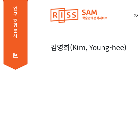
연
구
인기
동
향
분
석
김영희(Kim, Young-hee)