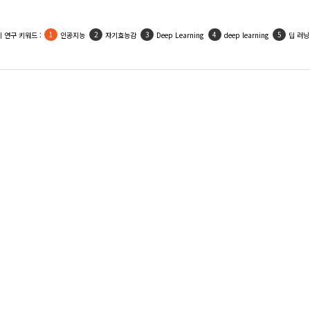
 연구 키워드 :
인공지능
자기효능감
Deep Learning
deep learning
딥 러닝