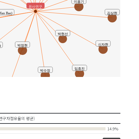
이용기
유사연구
김상현
an Bae)
박현선
신자현
박정현
)
임효진
박수정
im, Young-hee)
연구자점유율의 평균)
14.9%
구