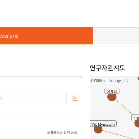
nalysis
연구자관계도
박정숙(Park
김영희(Kim, Young-hee)
이유리
)
이
이명선(Yi, Myungsun)
※활용도순 상위 20명