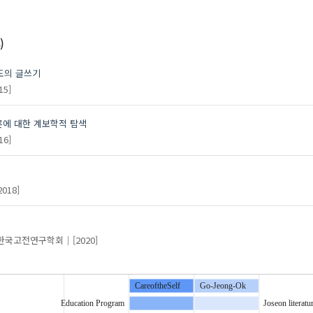
)
애도의 글쓰기
15]
담론에 대한 계보학적 탐색
16]
2018]
한국고전연구학회
[2020]
CareoftheSelf
Go-Jeong-Ok
Education Program
Joseon literatu