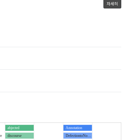
자세히
abjected
Annotation
re
discourse
DefectiontoNo…