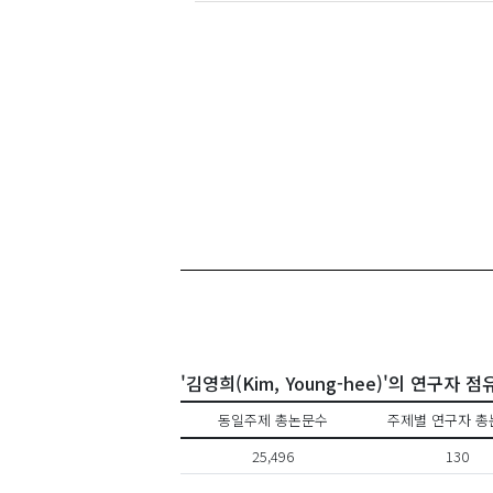
'김영희(Kim, Young-hee)'의 연구자 점
동일주제 총논문수
주제별 연구자 총
25,496
130