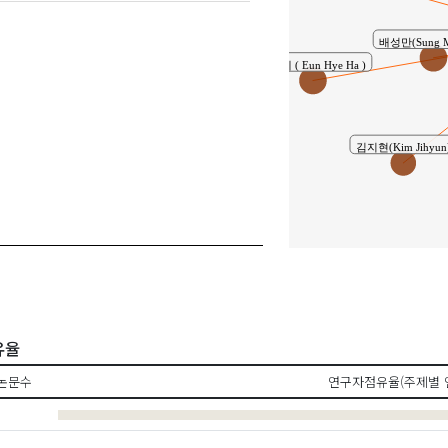
배성만(Sung M
하은혜 ( Eun Hye Ha )
김지현(Kim Jihyun
김영희(K
유율
논문수
연구자점유율(주제별 
공동연
김시연(Kim, Si-yeon)