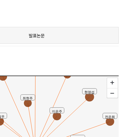
발표논문
이병준
김미영(Kim, Mi-Young)
, Jeong Sook)
현영섭
최현주
이은주
철우
전은희