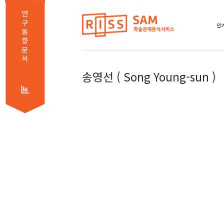
연
구
인기
동
향
분
석
송영선 ( Song Young-sun )