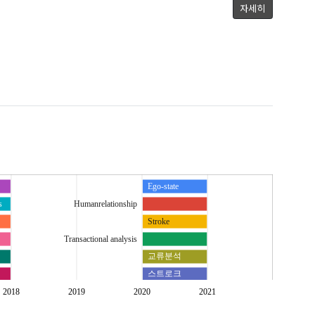
자세히
Ego-state
s
Humanrelationship
Stroke
Transactional analysis
교류분석
스트로크
인간관계
2018
2019
2020
2021
자아상태