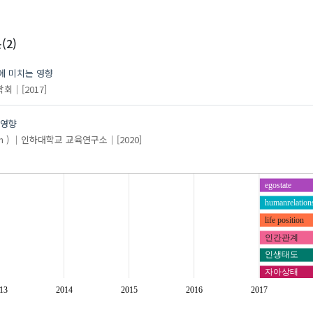
(2)
에 미치는 영향
학회
[2017]
 영향
 )
인하대학교 교육연구소
[2020]
egostate
humanrelation
life position
인간관계
인생태도
자아상태
13
2014
2015
2016
2017