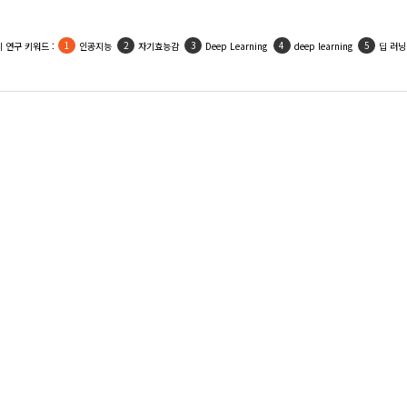
 연구 키워드 :
인공지능
자기효능감
Deep Learning
deep learning
딥 러닝