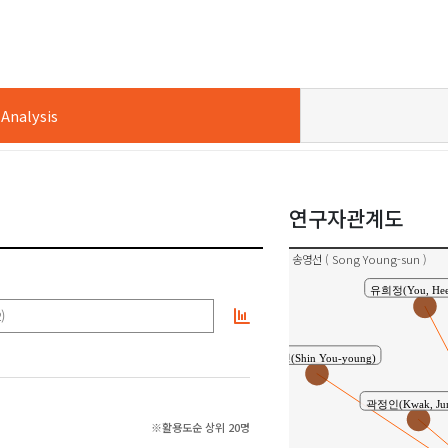
nalysis
연구자관계도
송영선 ( Song Young-sun )
유희정(You, Hee
)
신유영(Shin You-young)
곽정인(Kwak, Jun
※활용도순 상위 20명