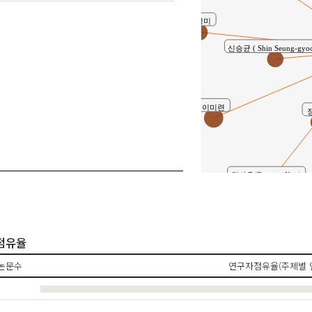
최영미
신승균 ( Shin Seung-gyoo
이미련
김다윤(Da yun, Kim)
 점유율
논문수
연구자점유율(주제별 