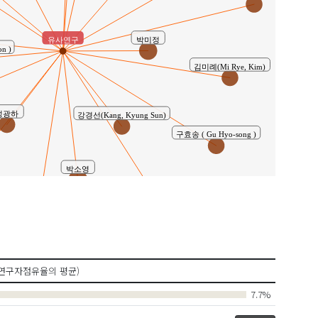
유사연구
박미정
n )
김미례(Mi Rye, Kim)
정광하
강경선(Kang, Kyung Sun)
구효송 ( Gu Hyo-song )
박소영
김경자
정 성란
연구자점유율의 평균)
7.7%