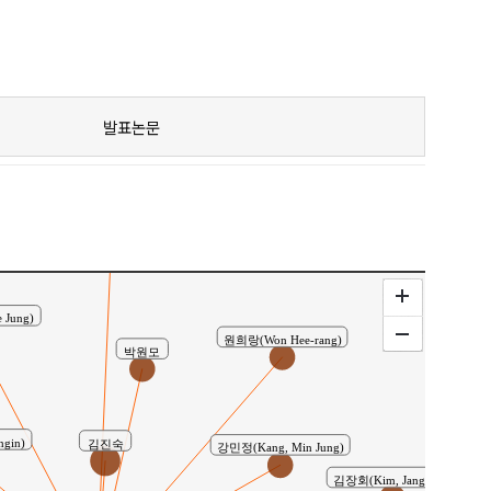
공동연구
발표논문
송영선 ( Song Young-sun )
 Jung)
원희랑(Won Hee-rang)
박원모
gin)
김진숙
강민정(Kang, Min Jung)
김장회(Kim, Jang Hoi)