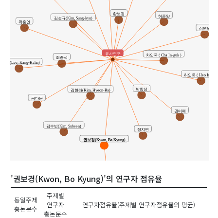
황보경
허준양
김성규(Kim, Sung-kyu)
곽홍인
심연옥
유사연구
차인국 ( Cha In-guk )
최종석
강한(Lee, Kang-Hahn)
허인욱 ( Heo In-uk )
박창선
김현라(Kim, Hyeon-Ra)
금다운
권미혜
김수빈(Kim, Subeen)
정지연
권보경(Kwon, Bo Kyung)
'권보경(Kwon, Bo Kyung)'의 연구자 점유율
주제별
동일주제
공동연구
연구자
연구자점유율(주제별 연구자점유율의 평균)
총논문수
총논문수