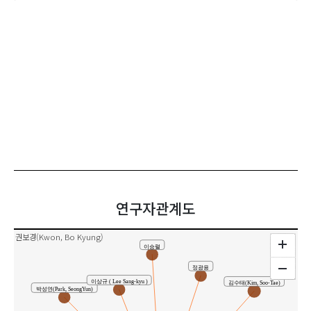
연구자관계도
권보경(Kwon, Bo Kyung)
이승렬
정광용
이상규 ( Lee Sang-kyu )
김수태(Kim, Soo-Tae)
박성연(Park, SeongYun)