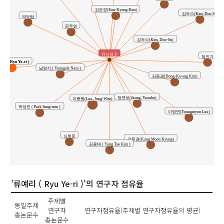
김은경(Eun-Kyung Kim)
김두수(Kim, Doo Su)
박우람
문주영
김두수(Kim, Doo-Su)
유사연구
정인기
리 ( Ryu Ye-ri )
남영식 ( Youngsik Nam )
김동광(Dong-Kwang Kim)
정연보(Jeong, Yeonbo)
이종원(Lee, Jong-Won)
박성민 ( Park Sung-min )
이영면(Youngmyon Lee)
신희준
강문경(Kang Moon Kyung)
김용태 ( Yong Tae Kim )
'류예리 ( Ryu Ye-ri )'의 연구자 점유율
주제별
동일주제
연구자
연구자점유율(주제별 연구자점유율의 평균)
총논문수
총논문수