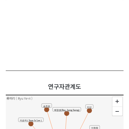
연구자관계도
류예리 ( Ryu Ye-ri )
송주란
이선
배정생(Bae, Jaeng Saeng)
이순자 ( Soon Ja Lee )
이헌희