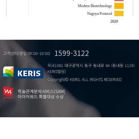
Modern Biotechnology
Nagoya Protocol
Post-2020 Global Biodiversity Framework
2020
Synthetic Biology
Traditional Knowledge
…
글로벌 생물다양성 체계
1599-3122
나고야 의정서
고객센터(평일:09:00~18:00)
디지털염기서열정보
우)41061 대구광역시 동구 동내로 64 (동내동 1119)
생명공학
KERIS빌딩)
생물다양성 협약
Copyright© KERIS. ALL RIGHTS RESERVED
전통지식
카르타헤나의정서
합성생물학
현대생명공학