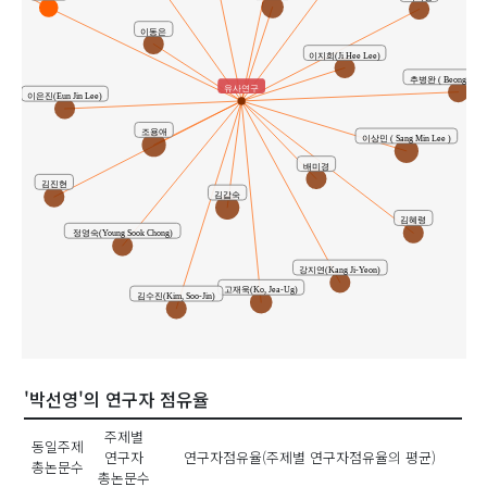
이동은
이지희(Ji Hee Lee)
추병완 ( Beong Wan 
유사연구
이은진(Eun Jin Lee)
조용애
이상민 ( Sang Min Lee )
배미경
김진현
김갑숙
김혜령
정영숙(Young Sook Chong)
강지연(Kang Ji-Yeon)
고재욱(Ko, Jea-Ug)
김수진(Kim, Soo-Jin)
'박선영'의 연구자 점유율
주제별
동일주제
연구자
연구자점유율(주제별 연구자점유율의 평균)
총논문수
총논문수