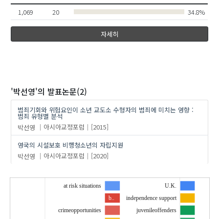
1,069
20
34.8%
자세히
'박선영'
의 발표논문(2)
범죄기회와 위험요인이 소년 교도소 수형자의 범죄에 미치는 영향 :
범죄 유형별 분석
박선영
아시아교정포럼
[2015]
영국의 시설보호 비행청소년의 자립지원
박선영
아시아교정포럼
[2020]
at risk situations
U.K.
b..
independence support
crimeopportunities
juvenileoffenders