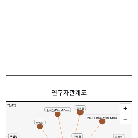
연구자관계도
박선영
정제영
김미선(Kim, Mi Sun)
강상경 ( Sang Kyoung Kahng )
박용성
추병완
박선영
이석형