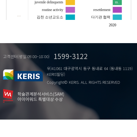
juvenile delinquents
m..
routine activity
resettlement
…
김천 소년교도소
다기관 협력
범죄 기회
비행청소년
2020
비행청소년
영국
위험요인
자립지원
일상활동
재정착
1599-3122
고객센터(평일:09:00~18:00)
우)41061 대구광역시 동구 동내로 64 (동내동 1119)
KERIS빌딩)
Copyright© KERIS. ALL RIGHTS RESERVED