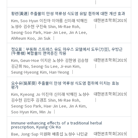
황련(黃連) 추출물의 만성 역류성 식도염 유발 흰쥐에 대한 개선 효과
Kim, Soo Hyun
이진아
이아름
신미래
박해진
대한본초학회
[2019]
노성수
김수현
구진숙
Shin, Mi-Rae
Roh,
Seong-Soo
Park, Hae-Jin
Lee, Jin A
Lee,
AhReum
Koo, Jin Suk
정오표 : 부동화 스트레스 유도 마우스 모델에서 도두(刀豆), 우방근
(牛蒡根) 복합물의 면역증진 작용
Kim, Geun-Hoe
이지은
노성수
김한영
김승형
대한본초학회
[2019]
김근회
No, Seong-Su
Lee, Ji-eun
Kim,
Seung-Hyeong
Kim, Han-Yeong
오수유(吳茱萸) 추출물이 만성 역류성 식도염 흰쥐에 미치는 효능
평가
Kim, Kyeong Jo
이진아
신미래
박해진
노성수
대한본초학회
[2019]
김수현
김민주
김경조
Shin, Mi-Rae
Roh,
Seong-Soo
Park, Hae-Jin
Lee, Jin A
Kim,
Soo Hyun
Kim, Min Ju
Immune-enhancing effects of a traditional herbal
prescription, Kyung-Ok-Ko
Bae, Jong-Sup
이원화
배종섭
노성수
나민균
대한본초학회
[2019]