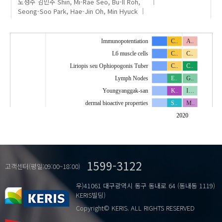
노성수
김민주
Shin, Mi-Rae
Seo, Bu-Il
Roh,
Seong-Soo
Park, Hae-Jin
Oh, Min Hyuck
Immunopotentiation
C..
A..
L6 muscle cells
C..
C..
Liriopis seu Ophiopogonis Tuber
C..
C..
Lymph Nodes
E..
G..
Youngyanggak-san
K..
I…
dermal bioactive properties
S..
M..
steaming times
T..
N..
2020
thioacetamide
T..
O..
t…
a..
O..
Achyranthis Bidentatae Radix
c..
T..
1599-3122
Acuteliverdamage
c..
a..
고객센터(평일:09:00~18:00)
Anti-inflammatory
c..
c..
우)41061 대구광역시 동구 동내로 64 (동내동 1119)
Anti-oxidative
f…
e..
KERIS빌딩)
Bombyx mori L
i…
i…
Copyright© KERIS. ALL RIGHTS RESERVED
Chrysanthemi Indici Flos
i…
m..