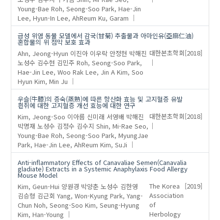
Young-Bae
Roh, Seong-Soo
Park, Hae-Jin
Lee, Hyun-In
Lee, AhReum
Ku, Garam
급성 위염 동물 모델에서 감국(甘菊) 추출물과 아마인유(亞麻仁油)
혼합물의 위 점막 보호 효과
Ahn, Jeong-Hyun
이진아
이우락
안정현
박해진
대한본초학회
[2018]
노성수
김수현
김민주
Roh, Seong-Soo
Park,
Hae-Jin
Lee, Woo Rak
Lee, Jin A
Kim, Soo
Hyun
Kim, Min Ju
우슬(牛膝)의 증숙(蒸熟)에 따른 항산화 효능 및 고지혈증 유발
흰쥐에 대한 고지혈증 개선 효능에 대한 연구
Kim, Jeong-Soo
이아름
신미래
서영배
박해진
대한본초학회
[2018]
박명재
노성수
김정수
김수지
Shin, Mi-Rae
Seo,
Young-Bae
Roh, Seong-Soo
Park, MyungJae
Park, Hae-Jin
Lee, AhReum
Kim, SuJi
Anti-inflammatory Effects of Canavaliae Semen(Canavalia
gladiate) Extracts in a Systemic Anaphylaxis Food Allergy
Mouse Model
Kim, Geun-Hui
양원경
박양춘
노성수
김한영
The Korea
[2019]
김승형
김근회
Yang, Won-Kyung
Park, Yang-
Association
Chun
Noh, Seong-Soo
Kim, Seung-Hyung
of
Kim, Han-Young
Herbology