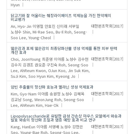
Hyun
닭고기와 잘 어울리는 췌장라이페이즈 억제능을 가진 한약재의
비교평가
An, Hyo-Jin
이영철
안효진
신미래
서부일
대한본초학회
[2017]
노성수
Shin, Mi-Rae
Seo, Bu-Il
Roh, Seong-
Soo
Lee, Young-Cheol
떫은감과 포제 떫은감의 최종당화산물 생성 억제를 통한 피부 탄력
개선 효과
Choi, JoonYoung
최준영
이아름
노성수
김수현
대한본초학회
[2017]
김수지
김경조
권오준
구진숙
Roh, Seong-Soo
Lee, AhReum
Kwon, OJun
Koo, Jin Suk
Kim,
SuJi
Kim, Soo Hyun
Kim, Kyeong Jo
얌빈 추출물의 항산화 효능과 멜라닌 생성 억제효과
Kim, Gyo-Nam
이아름
송원정
노성수
김혜옥
대한본초학회
[2017]
김교남
Song, WeonJung
Roh, Seong-Soo
Lee, AhReum
Kim, Hae-Ok
Lipopolysaccharide로 유발한 급성 간손상 마우스 모델에서 와송과
발효 와송의 항산화 조절과 염증 예방 효과 비교 연구
Kang, HanEun
이아름
서영배
노성수
강한은
대한본초학회
[2017]
Seo, Young-Bae
Roh, Seong-Soo
Lee,