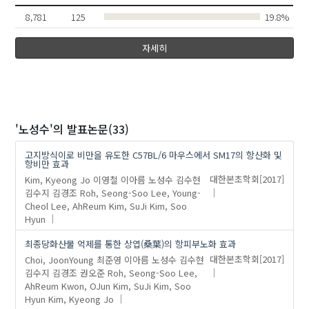
김승형
8,781
125
19.8%
나민균
Kim, Ge
자세히
안정현
Lee, Hyun-In
Kwon, OJun
aram
Song, WeonJung
김교남
노성수
'노성수'
의 발표논문(33)
고지방식이로 비만을 유도한 C57BL/6 마우스에서 SM17의 항산화 및
항비만 효과
Kim, Kyeong Jo
이영철
이아름
노성수
김수현
대한본초학회
[2017]
김수지
김경조
Roh, Seong-Soo
Lee, Young-
Cheol
Lee, AhReum
Kim, SuJi
Kim, Soo
Hyun
최종당화산물 억제를 통한 상엽(桑葉)의 항피부노화 효과
유사연구
Choi, JoonYoung
최준영
이아름
노성수
김수현
대한본초학회
[2017]
김수지
김경조
권오준
Roh, Seong-Soo
Lee,
AhReum
Kwon, OJun
Kim, SuJi
Kim, Soo
Hyun
Kim, Kyeong Jo