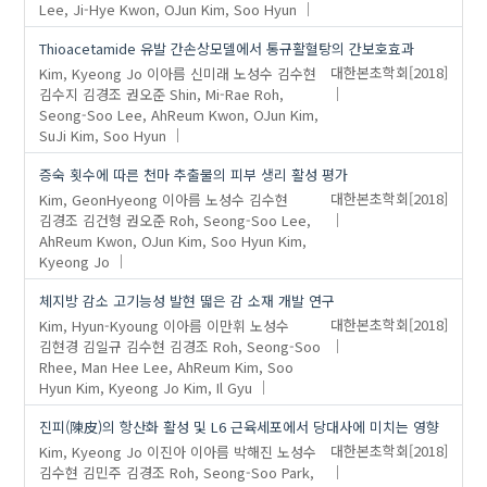
Lee, Ji-Hye
Kwon, OJun
Kim, Soo Hyun
Thioacetamide 유발 간손상모델에서 통규활혈탕의 간보호효과
Kim, Kyeong Jo
이아름
신미래
노성수
김수현
대한본초학회
[2018]
김수지
김경조
권오준
Shin, Mi-Rae
Roh,
Seong-Soo
Lee, AhReum
Kwon, OJun
Kim,
SuJi
Kim, Soo Hyun
증숙 횟수에 따른 천마 추출물의 피부 생리 활성 평가
Kim, GeonHyeong
이아름
노성수
김수현
대한본초학회
[2018]
김경조
김건형
권오준
Roh, Seong-Soo
Lee,
AhReum
Kwon, OJun
Kim, Soo Hyun
Kim,
Kyeong Jo
체지방 감소 고기능성 발현 떫은 감 소재 개발 연구
Kim, Hyun-Kyoung
이아름
이만휘
노성수
대한본초학회
[2018]
김현경
김일규
김수현
김경조
Roh, Seong-Soo
Rhee, Man Hee
Lee, AhReum
Kim, Soo
Hyun
Kim, Kyeong Jo
Kim, Il Gyu
진피(陳皮)의 항산화 활성 및 L6 근육세포에서 당대사에 미치는 영향
Kim, Kyeong Jo
이진아
이아름
박해진
노성수
대한본초학회
[2018]
김수현
김민주
김경조
Roh, Seong-Soo
Park,