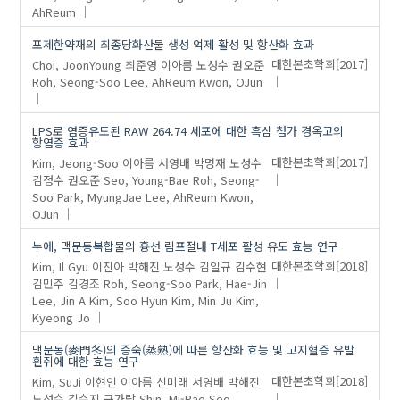
AhReum
포제한약재의 최종당화산물 생성 억제 활성 및 항산화 효과
Choi, JoonYoung
최준영
이아름
노성수
권오준
대한본초학회
[2017]
Roh, Seong-Soo
Lee, AhReum
Kwon, OJun
LPS로 염증유도된 RAW 264.74 세포에 대한 흑삼 첨가 경옥고의
항염증 효과
Kim, Jeong-Soo
이아름
서영배
박명재
노성수
대한본초학회
[2017]
김정수
권오준
Seo, Young-Bae
Roh, Seong-
Soo
Park, MyungJae
Lee, AhReum
Kwon,
OJun
누에, 맥문동복합물의 흉선 림프절내 T세포 활성 유도 효능 연구
Kim, Il Gyu
이진아
박해진
노성수
김일규
김수현
대한본초학회
[2018]
김민주
김경조
Roh, Seong-Soo
Park, Hae-Jin
Lee, Jin A
Kim, Soo Hyun
Kim, Min Ju
Kim,
Kyeong Jo
맥문동(麥門冬)의 증숙(蒸熟)에 따른 항산화 효능 및 고지혈증 유발
흰쥐에 대한 효능 연구
Kim, SuJi
이현인
이아름
신미래
서영배
박해진
대한본초학회
[2018]
노성수
김수지
구가람
Shin, Mi-Rae
Seo,