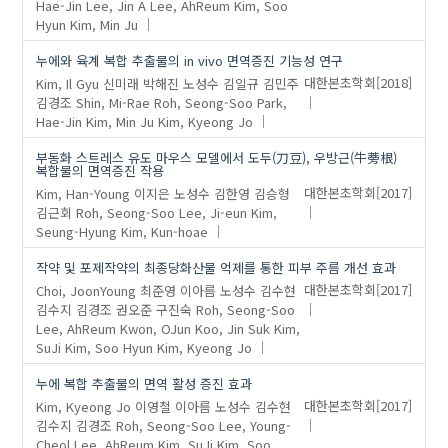
Hae-Jin
Lee, Jin A
Lee, AhReum
Kim, Soo
Hyun
Kim, Min Ju
누에와 육계 복합 추출물의 in vivo 면역증진 기능성 연구
Kim, Il Gyu
신미래
박해진
노성수
김일규
김민주
대한본초학회
[2018]
김경조
Shin, Mi-Rae
Roh, Seong-Soo
Park,
Hae-Jin
Kim, Min Ju
Kim, Kyeong Jo
부동화 스트레스 유도 마우스 모델에서 도두(刀豆), 우방근(牛蒡根)
복합물의 면역증진 작용
Kim, Han-Young
이지은
노성수
김한영
김승형
대한본초학회
[2017]
김근회
Roh, Seong-Soo
Lee, Ji-eun
Kim,
Seung-Hyung
Kim, Kun-hoae
작약 및 포제작약의 최종당화산물 억제를 통한 피부 주름 개선 효과
Choi, JoonYoung
최준영
이아름
노성수
김수현
대한본초학회
[2017]
김수지
김경조
권오준
구진숙
Roh, Seong-Soo
Lee, AhReum
Kwon, OJun
Koo, Jin Suk
Kim,
SuJi
Kim, Soo Hyun
Kim, Kyeong Jo
누에 복합 추출물의 면역 활성 증진 효과
Kim, Kyeong Jo
이영철
이아름
노성수
김수현
대한본초학회
[2017]
김수지
김경조
Roh, Seong-Soo
Lee, Young-
Cheol
Lee, AhReum
Kim, SuJi
Kim, Soo