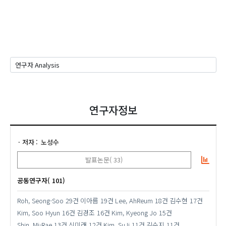
연구자정보
저자
노성수
발표논문( 33)
공동연구자( 101)
Roh, Seong-Soo
29건
이아름
19건
Lee, AhReum
18건
김수현
17건
Kim, Soo Hyun
16건
김경조
16건
Kim, Kyeong Jo
15건
Shin, Mi-Rae
13건
신미래
12건
Kim, SuJi
11건
김수지
11건