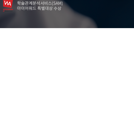
Cinnamomum cassia
m..
m..
Flaxseed oil
o..
o..
Gastriclesions
Gastrodiae Rhizoma extract
Liriopis Tuber
Liverinjury
Oxidative stress
Silkworm
…
T cell
T lymphocyte
Thioacetamide
Thymus
anti-hyperlipide
anti-oxidant
anti-oxidative stress
anti-wrinkle
antiinflammation
antimelanogenesis