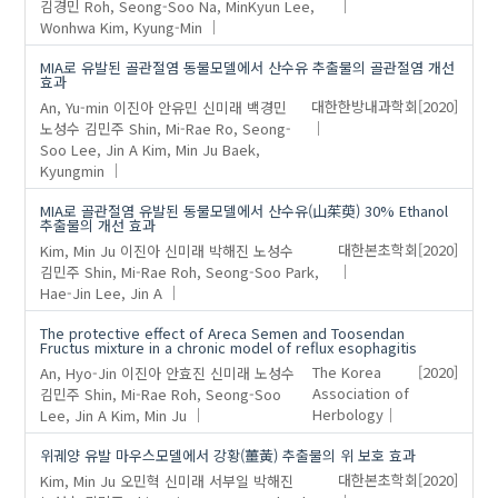
김경민
Roh, Seong-Soo
Na, MinKyun
Lee,
Wonhwa
Kim, Kyung-Min
MIA로 유발된 골관절염 동물모델에서 산수유 추출물의 골관절염 개선
효과
An, Yu-min
이진아
안유민
신미래
백경민
대한한방내과학회
[2020]
노성수
김민주
Shin, Mi-Rae
Ro, Seong-
Soo
Lee, Jin A
Kim, Min Ju
Baek,
Kyungmin
MIA로 골관절염 유발된 동물모델에서 산수유(山茱萸) 30% Ethanol
추출물의 개선 효과
Kim, Min Ju
이진아
신미래
박해진
노성수
대한본초학회
[2020]
김민주
Shin, Mi-Rae
Roh, Seong-Soo
Park,
Hae-Jin
Lee, Jin A
The protective effect of Areca Semen and Toosendan
Fructus mixture in a chronic model of reflux esophagitis
An, Hyo-Jin
이진아
안효진
신미래
노성수
The Korea
[2020]
김민주
Shin, Mi-Rae
Roh, Seong-Soo
Association of
Lee, Jin A
Kim, Min Ju
Herbology
위궤양 유발 마우스모델에서 강황(薑黃) 추출물의 위 보호 효과
Kim, Min Ju
오민혁
신미래
서부일
박해진
대한본초학회
[2020]