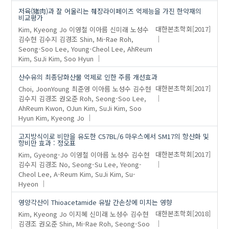
저육(猪肉)과 잘 어울리는 췌장라이페이즈 억제능을 가진 한약재의
비교평가
Kim, Kyeong Jo
이영철
이아름
신미래
노성수
대한본초학회
[2017]
김수현
김수지
김경조
Shin, Mi-Rae
Roh,
Seong-Soo
Lee, Young-Cheol
Lee, AhReum
Kim, SuJi
Kim, Soo Hyun
산수유의 최종당화산물 억제로 인한 주름 개선효과
Choi, JoonYoung
최준영
이아름
노성수
김수현
대한본초학회
[2017]
김수지
김경조
권오준
Roh, Seong-Soo
Lee,
AhReum
Kwon, OJun
Kim, SuJi
Kim, Soo
Hyun
Kim, Kyeong Jo
고지방식이로 비만을 유도한 C57BL/6 마우스에서 SM17의 항산화 및
항비만 효과 : 정오표
Kim, Gyeong-Jo
이영철
이아름
노성수
김수현
대한본초학회
[2017]
김수지
김경조
No, Seong-Su
Lee, Yeong-
Cheol
Lee, A-Reum
Kim, SuJi
Kim, Su-
Hyeon
영양각산이 Thioacetamide 유발 간손상에 미치는 영향
Kim, Kyeong Jo
이지혜
신미래
노성수
김수현
대한본초학회
[2018]
김경조
권오준
Shin, Mi-Rae
Roh, Seong-Soo