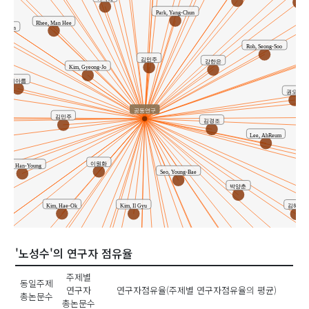
Rhee, Man Hee
1건
Ro, Seong-Soo
1건
Song, WeonJung
1건
Park, Yang-Chun
Yang, Won-Kyung
1건
강한은
1건
구가람
1건
김건형
1건
김경민
1건
Rhee, Man Hee
Hyo-Jin
김교남
1건
김민주
1건
김현경
1건
김혜옥
1건
나민균
1건
박양춘
1건
Roh, Seong-Soo
배종섭
1건
백경민
1건
송원정
1건
신미래
1건
안유민
1건
안정현
1건
김민주
강한은
Kim, Gyeong-Jo
양원경
1건
오민혁
1건
이만휘
1건
이우락
1건
이원화
1건
이지혜
1건
이아름
이현인
1건
권오준
유사연구자 ( 0)
※활용도순 상위 20명
공동연구
김민주
김경조
Lee, AhReum
이원화
Kim, Han-Young
Seo, Young-Bae
박양춘
Kim, Hae-Ok
Kim, Il Gyu
김혜옥
eum
김일규
김한영
'노성수'의 연구자 점유율
백경민
Noh, Seong-Soo
김경민
주제별
동일주제
연구자
연구자점유율(주제별 연구자점유율의 평균)
총논문수
Seo, Bu-Il
총논문수
구가람
Lee, Ji-eun