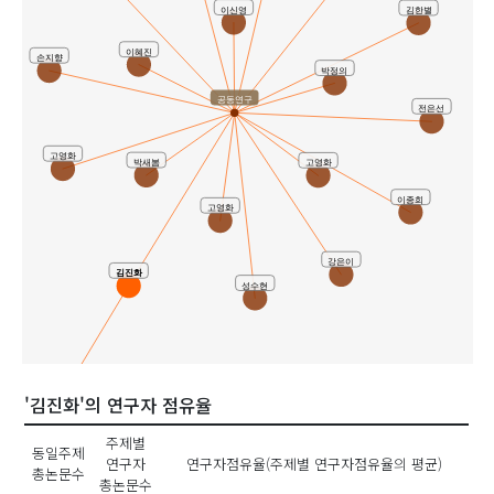
이신영
김한별
이혜진
손지향
박정의
공동연구
전은선
고영화
박새봄
고영화
이종희
고영화
강은이
김진화
성수현
유사연구
'김진화'의 연구자 점유율
주제별
동일주제
연구자
연구자점유율(주제별 연구자점유율의 평균)
총논문수
총논문수