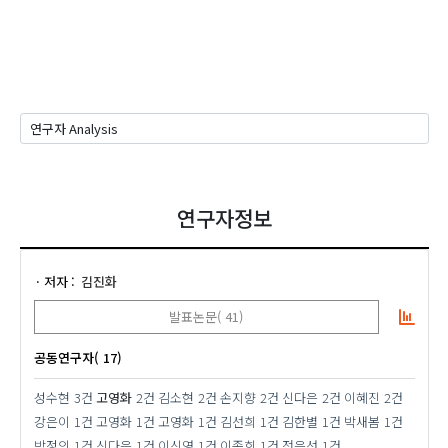
연구자정보
저자
김진화
발표논문( 41)
공동연구자( 17)
성수현
3건
고영화
2건
김소현
2건
손지향
2건
신다은
2건
이혜진
2건
강은이
1건
고영화
1건
고영화
1건
김선희
1건
김한별
1건
박새봄
1건
박정의
1건
신다은
1건
이신영
1건
이종희
1건
전은선
1건