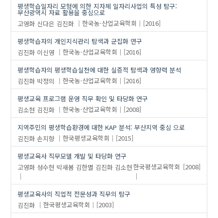
평생학습일자리 모형에 의한 지자체 일자리사업의 특성 탐구:
부산광역시 자료 활용을 중심으로
고영화
신다은
김진화
한국농·산업교육학회
[2016]
평생학습자의 개인지식관리 탐색과 군집화 연구
김진화
이신영
한국농·산업교육학회
[2016]
평생학습자의 평생학습실천에 대한 실증적 탐색과 영향력 분석
김진화
박정의
한국농·산업교육학회
[2016]
평생교육 프로그램 운영 직무 확인 및 타당화 연구
김소현
김진화
한국농·산업교육학회
[2008]
지역주민의 평생학습환경에 대한 KAP 분석: 부산지역 중심 으로
김진화
손지향
한국평생교육학회
[2015]
평생교육사 직무모델 개발 및 타당화 연구
고영화
성수현
박새봄
김한별
김진화
김소현
한국평생교육학회
[2008]
평생교육사의 직업적 전문성과 직무의 탐구
김진화
한국평생교육학회
[2003]