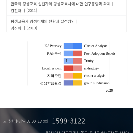
한국의 평생교육 실천가와 평생교육사에 대한 연구동향과 과제
김진화
[2011]
평생교육사 양성체제의 현황과 발전방안
김진화
[2013]
KAPsurvey
Cluster Analysis
KAP분석
Post-Adoption Beliefs
L..
Trinity
Local resident
andragogy
지역주민
cluster analysis
평생학습환경
group subdivision
h..
2020
learning orientation
lifelong learner
lifelong learners
1599-3122
p..
고객센터(평일:09:00~18:00)
pedagogy
우)41061 대구광역시 동구 동내로 64 (동내동 1119)