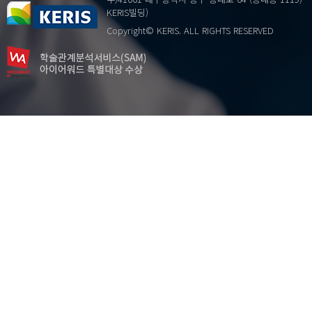
research trends
KERIS빌딩)
text network analysis
Copyright© KERIS. ALL RIGHTS RESERVED
군집분석
리더십
…
삼위일체
성경
앤드라고지
연구 동향
영아권리존중보육
영아보육교사 역할수행
인간존중경영
직무만족도
집단세분화
텍스트연결망분석
페다고지
평생학습자
학습정향성
해외탐방