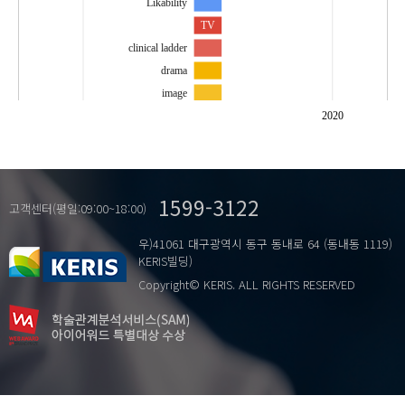
Likability
TV
clinical ladder
drama
image
nurse
2020
nurses
nursing competence
…
television
1599-3122
간호사
고객센터(평일:09:00~18:00)
간호역량
우)41061 대구광역시 동구 동내로 64 (동내동 1119)
드라마
KERIS빌딩)
이미지
Copyright© KERIS. ALL RIGHTS RESERVED
임상 등급
임상경력관리체계
호감도