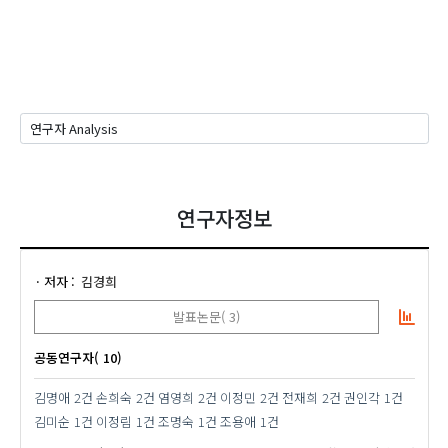
연구자정보
저자
김경희
발표논문( 3)
공동연구자( 10)
김명애
2건
손희숙
2건
염영희
2건
이정민
2건
전재희
2건
권인각
1건
김미순
1건
이정림
1건
조명숙
1건
조용애
1건