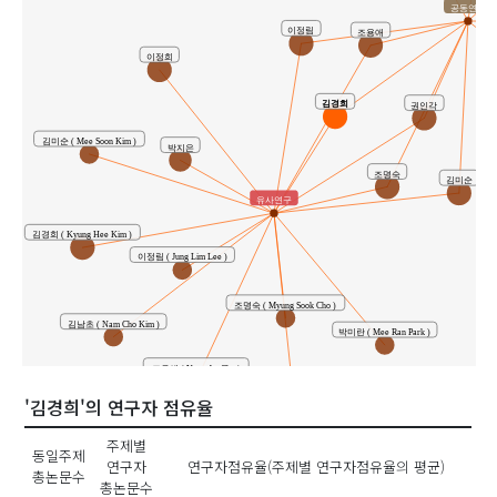
공동연구
이정림
조용애
이정희
김경희
권인각
김미순 ( Mee Soon Kim )
박지은
조명숙
김미순
유사연구
김경희 ( Kyung Hee Kim )
이정림 ( Jung Lim Lee )
조명숙 ( Myung Sook Cho )
김남초 ( Nam Cho Kim )
박미란 ( Mee Ran Park )
조용애 ( Yong Ae Cho )
권인각 ( In Gak Kwon )
'김경희'의 연구자 점유율
주제별
동일주제
연구자
연구자점유율(주제별 연구자점유율의 평균)
총논문수
총논문수