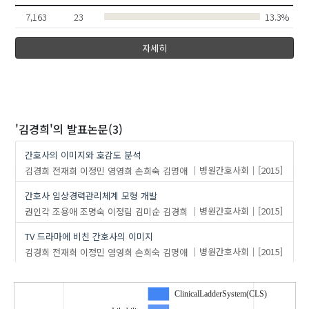
7,163
23
13.3%
자세히
'김경희'
의 발표논문(3)
간호사의 이미지와 호감도 분석
김경희
전재희
이정민
염영희
손희숙
김명애
병원간호사회
[2015]
간호사 임상경력관리체계 모형 개발
권인각
조용애
조명숙
이정림
김미순
김경희
병원간호사회
[2015]
TV 드라마에 비친 간호사의 이미지
김경희
전재희
이정민
염영희
손희숙
김명애
병원간호사회
[2015]
ClinicalLadderSystem(CLS)