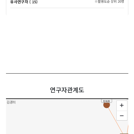
유사연구자 ( 15)
※활용도순 상위 20명
조용애
김미순
연구자관계도
손희
전재희
김경희