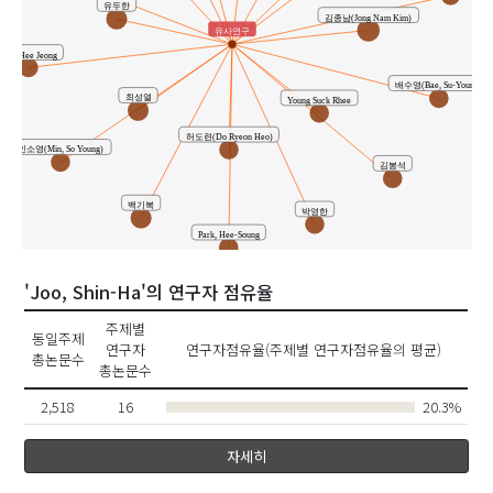
유두한
김종남(Jong Nam Kim)
유사연구
Yun, Hee Jeong
배수영(Bae, Su-Young)
최성열
Young Suck Rhee
허도련(Do Ryeon Heo)
민소영(Min, So Young)
김봉석
백기복
박영한
Park, Hee-Soung
'Joo, Shin-Ha'의 연구자 점유율
주제별
동일주제
연구자
연구자점유율(주제별 연구자점유율의 평균)
총논문수
총논문수
2,518
16
20.3%
자세히