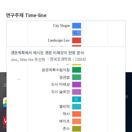
2020
연구주제 Time-line
City Slogan
G..
'Joo, Shin-Ha'
의 발표논문(1)
Landscape Law
Urban Vision
경관계획에서 제시된 경관 미래상의 현황 분석
Yeats
Joo, Shin-Ha
주신하
한국조경학회
[2016]
mythology
경관계획수립지침
경관법
…
1599-3122
고객센터(평일:09:00~18:00)
도시 미래상
도시 슬로건
우)41061 대구광역시 동구 동내로 64 (동내동 1119)
신
KERIS빌딩)
엘리엇
Copyright© KERIS. ALL RIGHTS RESERVED
역사
예이츠
존스