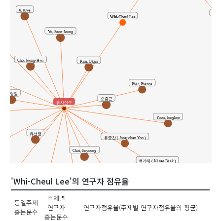
박양규
Imran
Whi-Cheul Lee
eun
Yu, Seon-Jeong
Cho, Jeong-Hwi
Kim, Okjin
Phat, Phanna
김영필
오홍근
유사연구
Yoon, Junghee
유선정
유종찬 ( Jong-chan Yoo )
Choi, Jinyoung
백기태 ( Ki-tae Baek )
조정휘
'Whi-Cheul Lee'의 연구자 점유율
Park, Yang-Gyu
Kim, Youngpil
김재석
주제별
동일주제
연구자
연구자점유율(주제별 연구자점유율의 평균)
총논문수
총논문수