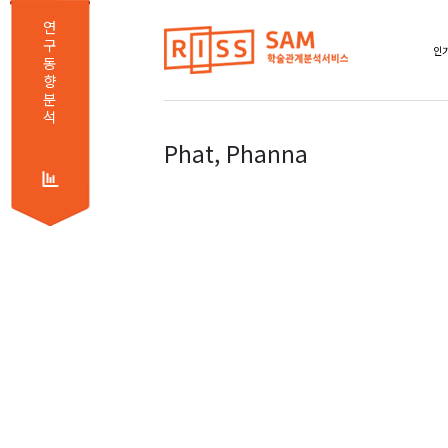
연
구
인기
동
향
분
석
Phat, Phanna