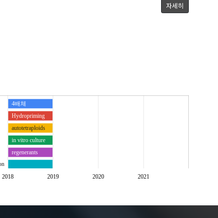
자세히
4배체
Hydropriming
autotetraploids
in vitro culture
regenerants
on
수화 전처리
2018
2019
2020
2021
재분화체
조직배양
이