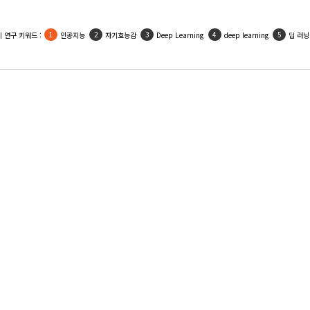
 연구 키워드 :
인공지능
자기효능감
Deep Learning
deep learning
딥 러닝