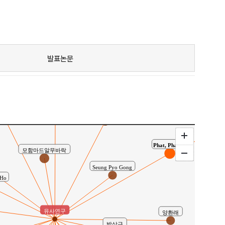
발표논문
Eunbi Jang
Jung Kyu
Jung-Ah Yoon
Phat, Phanna
모함마드알무바락
Seung Pyo Gong
 Ho
유사연구
양환래
박상근