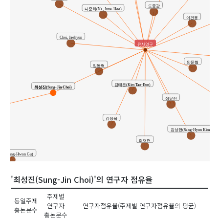
도종광
나준희(Na, June-Hee)
이건웅
Choi, Jaehyun
유사연구
안문형
임동혁
김태은(Kim Tae-Eun)
최성진(Sung-Jin Choi)
정유진
김정욱
김상현(Sang-Hyun Kim)
최재현
(Seung-Hwan Gu)
'최성진(Sung-Jin Choi)'의 연구자 점유율
주제별
동일주제
연구자
연구자점유율(주제별 연구자점유율의 평균)
총논문수
총논문수