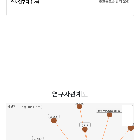
유사연구자 ( 20)
※활용도순 상위 20명
연구자관계도
김주학
최성진(Sung-Jin Choi)
정여주(Chung Yeo Ju)
김성준
정현우
김지희
김효중