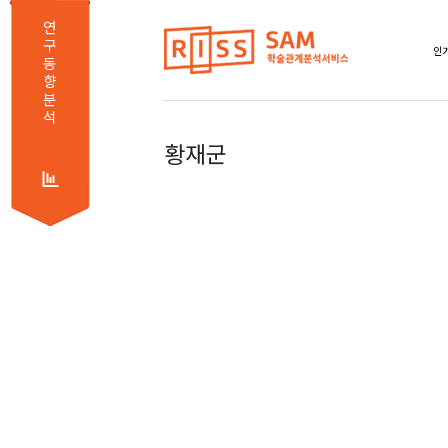
연
구
인기
동
향
분
석
황재군