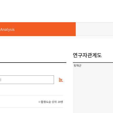
nalysis
연구자관계도
황재군
)
※활용도순 상위 20명