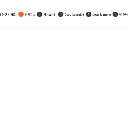
 연구 키워드 :
인공지능
자기효능감
Deep Learning
deep learning
딥 러닝