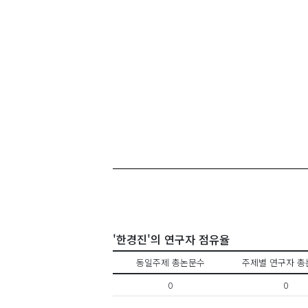
'한경진'의 연구자 점유율
동일주제 총논문수
주제별 연구자 총
0
0