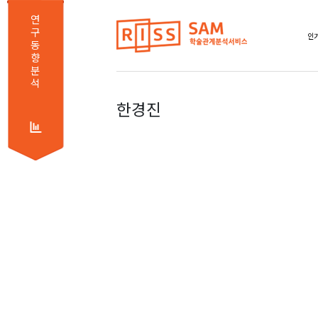
연
구
인기
동
향
분
석
한경진