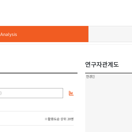
nalysis
연구자관계도
한경진
)
※활용도순 상위 20명