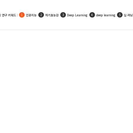
 연구 키워드 :
인공지능
자기효능감
Deep Learning
deep learning
딥 러닝