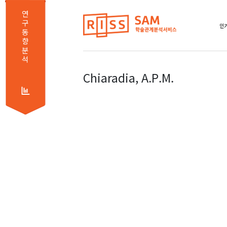
연
구
인기
동
향
분
석
Chiaradia, A.P.M.