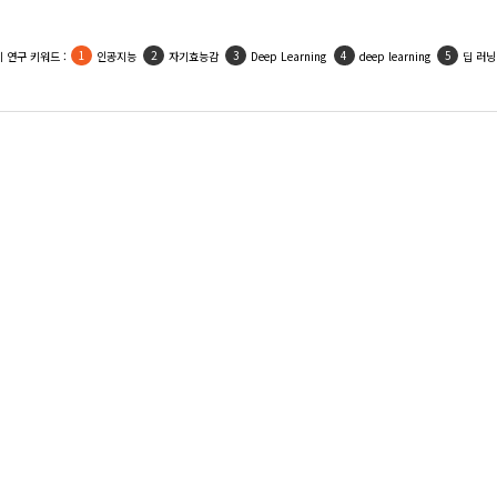
 연구 키워드 :
인공지능
자기효능감
Deep Learning
deep learning
딥 러닝