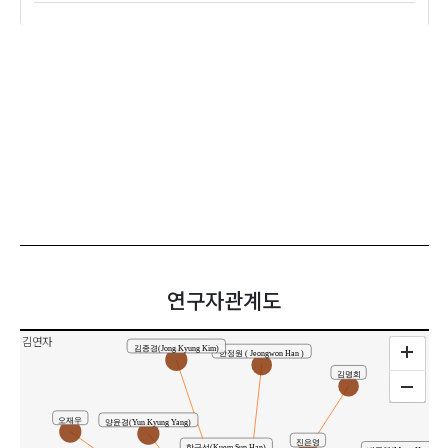
연구자관계도
김연자
김종경(Jong Kyung Kim)
한정원 ( Jeongwon Han )
김명희
오재우
양윤경(Yun Kyung Yang)
진은영
한금선(Kuem Sun Han)