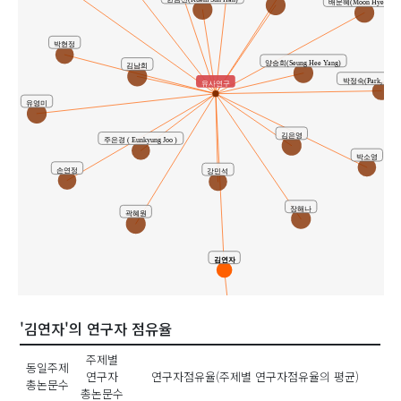
배문혜(Moon Hye Bae)
박현정
양승희(Seung Hee Yang)
김남희
박정숙(Park, Jeong
유사연구
유영미
김은영
주은경 ( Eunkyung Joo )
박소영
손연정
강민석
장해나
곽혜원
김연자
'김연자'의 연구자 점유율
주제별
동일주제
공동연구
연구자
연구자점유율(주제별 연구자점유율의 평균)
총논문수
총논문수