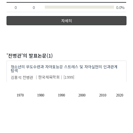
0
0
0.0%
자세히
'전병관'
의 발표논문(1)
청소년의 무도수련과 자아효능감 스트레스 및 자아실현의 인과관계
탐색
김홍석
전병관
한국체육학회
[1999]
1970
1980
1990
2000
2010
2020