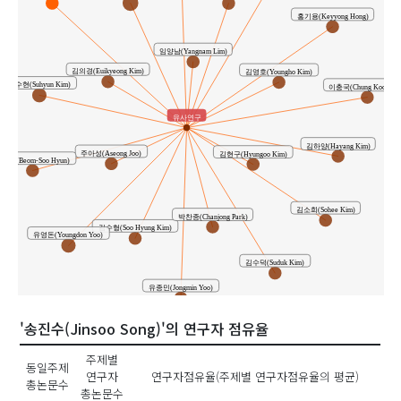
홍기용(Keyyong Hong)
임양남(Yangnam Lim)
김의경(Euikyeong Kim)
김영호(Youngho Kim)
김수현(Suhyun Kim)
이충국(Chung Kook Lee
유사연구
김하양(Hayang Kim)
주아성(Aseong Joo)
김현구(Hyungoo Kim)
범수(Beom-Soo Hyun)
김소희(Sohee Kim)
박찬종(Chanjong Park)
김수형(Soo Hyung Kim)
유영돈(Youngdon Yoo)
김수덕(Suduk Kim)
유종민(Jongmin Yoo)
'송진수(Jinsoo Song)'의 연구자 점유율
주제별
동일주제
연구자
연구자점유율(주제별 연구자점유율의 평균)
총논문수
총논문수