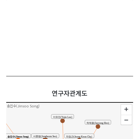
연구자관계도
송진수(Jinsoo Song)
구
이유진(Yujin Lee)
허재용(Jaeyong Heo)
송진수(Jinsoo Song)
서종범(Jongbeom Seo)
차정근(Jeong Keun Cha)