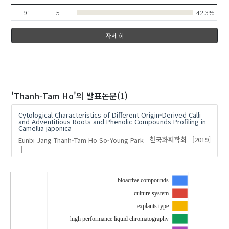
91
5
42.3%
자세히
'Thanh-Tam Ho'
의 발표논문(1)
Cytological Characteristics of Different Origin-Derived Calli
and Adventitious Roots and Phenolic Compounds Profiling in
Camellia japonica
Eunbi Jang
Thanh-Tam Ho
So-Young Park
한국화훼학회
[2019]
bioactive compounds
culture system
explants type
…
high performance liquid chromatography