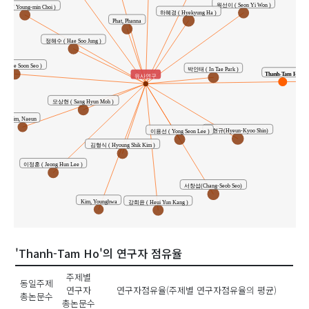
원선이 ( Seon Yi Won )
민 ( Young-min Choi )
하혜경 ( Hyekyung Ha )
Phat, Phanna
정해수 ( Hae Soo Jung )
( Jae Soon Seo )
박인태 ( In Tae Park )
Thanh-Tam Ho
유사연구
모상현 ( Sang Hyun Moh )
Kim, Naeun
신현규(Hyeun-Kyoo Shin)
이용선 ( Yong Seon Lee )
김형식 ( Hyoung Shik Kim )
이정훈 ( Jeong Hun Lee )
서창섭(Chang-Seob Seo)
Kim, Younghwa
강희윤 ( Heui Yun Kang )
'Thanh-Tam Ho'의 연구자 점유율
주제별
동일주제
연구자
연구자점유율(주제별 연구자점유율의 평균)
총논문수
총논문수