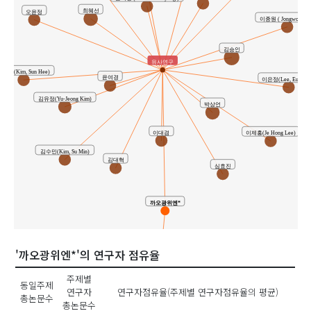
최혜선
오윤정
이종원 ( Jongwon Lee
김승인
유사연구
선희(Kim, Sun Hee)
윤여경
이은정(Lee, Eun Jun
김유정(Yu-Jeong Kim)
박상언
이대겸
이제홍(Je Hong Lee)
김수민(Kim, Su Min)
김대혁
심효진
까오광위엔*
'까오광위엔*'의 연구자 점유율
주제별
동일주제
공동연구
연구자
연구자점유율(주제별 연구자점유율의 평균)
총논문수
총논문수