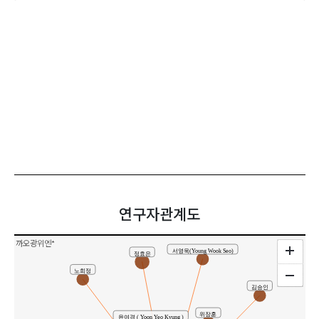
연구자관계도
까오광위엔*
서영욱(Young Wook Seo)
정효은
노희정
김승인
위장훈
윤여경 ( Yoon Yeo Kyung )