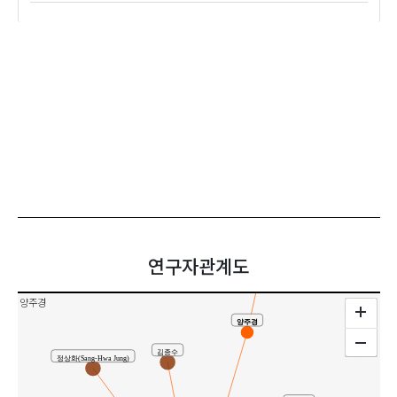
김효정
공동연구
연구자관계도
양주경
양주경
김종수
정상화(Sang-Hwa Jung)