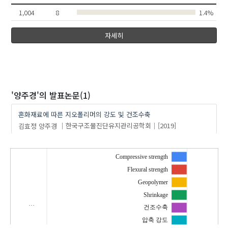
1,004
8
1.4%
자세히
'양주경'
의 발표논문(1)
혼화재료에 따른 지오폴리머의 강도 및 건조수축
김효정
양주경
한국구조물진단유지관리공학회
[2019]
Compressive strength
Flexural strength
Geopolymer
Shrinkage
…
건조수축
압축 강도