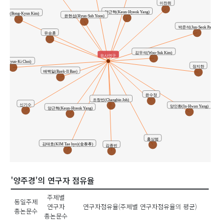
이찬희
양근혁(Keun-Hyeok Yang)
김봉균(Bong-Kyun Kim)
윤현섭(Hyun-Sub Yoon)
박준석(Jun-Seok Park)
유승훈
김우석(Woo-Suk Kim)
유사연구
기(Hyun-Ki Choi)
장지한
배백일(Baek-Il Bae)
윤수정
조창빈(Changbin Joh)
신기수
양인환(In-Hwan Yang)
양근혁(Keun-Hyeok Yang)
홍상범
김태효(KIM Tae hyo)(金泰孝)
김종빈
'양주경'의 연구자 점유율
주제별
동일주제
연구자
연구자점유율(주제별 연구자점유율의 평균)
총논문수
총논문수